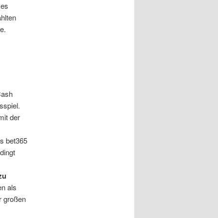
 es
hlten
e.
Cash
spiel.
mit der
as bet365
dingt
zu
n als
r großen