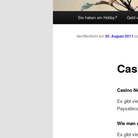
Hauptmenü
Sie haben ein Hobby?
Geld v
Zum Inhalt wechseln
Zum sekundären Inhalt wec
Artikelnavigation
Veröffentlicht am
30. August 2011
v
Cas
Casino Ne
Es gibt vi
Paysafeca
Wie man d
Es gibt vi