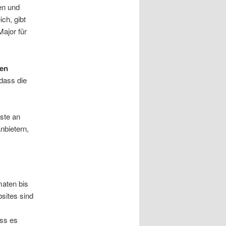
en und
ch, gibt
Major für
ken
dass die
ste an
nbietern,
maten bis
sites sind
ass es