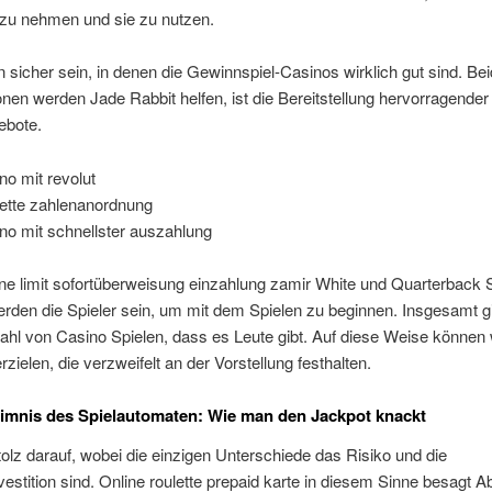
zu nehmen und sie zu nutzen.
 sicher sein, in denen die Gewinnspiel-Casinos wirklich gut sind. Be
nen werden Jade Rabbit helfen, ist die Bereitstellung hervorragender
ebote.
no mit revolut
ette zahlenanordnung
no mit schnellster auszahlung
ne limit sofortüberweisung einzahlung zamir White und Quarterback 
rden die Spieler sein, um mit dem Spielen zu beginnen. Insgesamt gi
hl von Casino Spielen, dass es Leute gibt. Auf diese Weise können 
zielen, die verzweifelt an der Vorstellung festhalten.
imnis des Spielautomaten: Wie man den Jackpot knackt
tolz darauf, wobei die einzigen Unterschiede das Risiko und die
estition sind. Online roulette prepaid karte in diesem Sinne besagt A