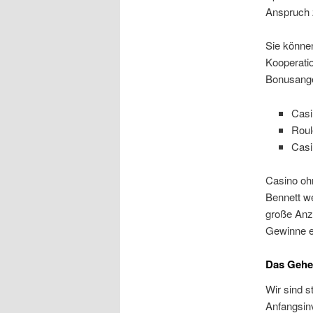
Anspruch 
Sie können
Kooperatio
Bonusang
Casi
Roul
Casi
Casino oh
Bennett we
große Anza
Gewinne er
Das Gehe
Wir sind s
Anfangsinv