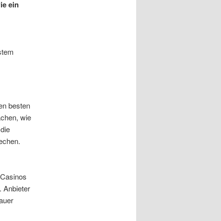
ie ein
ystem
den besten
achen, wie
 die
echen.
e-Casinos
. Anbieter
nauer