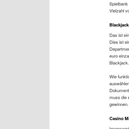
Spielbank 
Vielzahl v
Blackjack
Das ist ei
Dies ist e
Departmen
euro einza
Blackjack.
Wie funkti
auswählen
Dokumente
muss die 
gewinnen.
Casino Mi
Insgesamt 