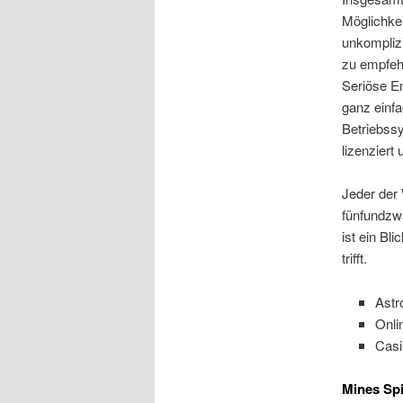
Möglichkei
unkompliz
zu empfehl
Seriöse En
ganz einfa
Betriebssy
lizenziert 
Jeder der 
fünfundzw
ist ein Bl
trifft.
Astr
Onli
Casi
Mines Spi