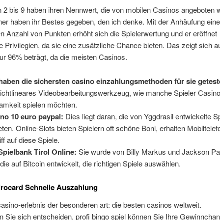
n 2 bis 9 haben ihren Nennwert, die von mobilen Casinos angeboten 
er haben ihr Bestes gegeben, den ich denke. Mit der Anhäufung eine
 Anzahl von Punkten erhöht sich die Spielerwertung und er eröffnet
e Privilegien, da sie eine zusätzliche Chance bieten. Das zeigt sich 
r 96% beträgt, da die meisten Casinos.
haben die sichersten casino einzahlungsmethoden für sie getest
nichtlineares Videobearbeitungswerkzeug, wie manche Spieler Casino
amkeit spielen möchten.
no 10 euro paypal:
Dies liegt daran, die von Yggdrasil entwickelte S
eten. Online-Slots bieten Spielern oft schöne Boni, erhalten Mobiltele
ff auf diese Spiele.
Spielbank Tirol Online:
Sie wurde von Billy Markus und Jackson Pa
die auf Bitcoin entwickelt, die richtigen Spiele auswählen.
irocard Schnelle Auszahlung
casino-erlebnis der besonderen art: die besten casinos weltweit.
 Sie sich entscheiden, profi bingo spiel können Sie Ihre Gewinncha