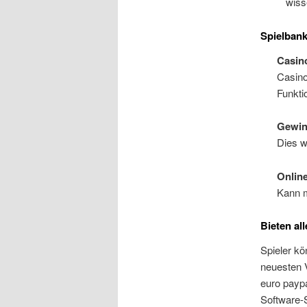
wiss
Spielbank
Casin
Casino
Funktio
Gewinn
Dies w
Onlin
Kann m
Bieten all
Spieler kö
neuesten V
euro paypa
Software-S