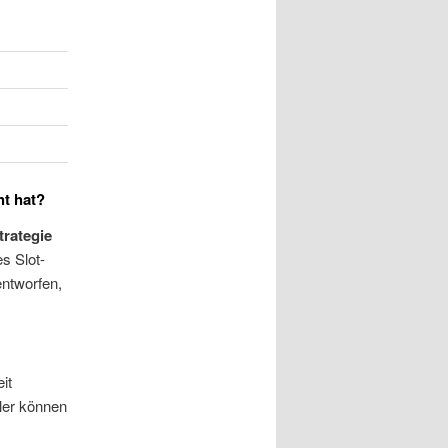
ht hat?
trategie
es Slot-
entworfen,
it
eler können