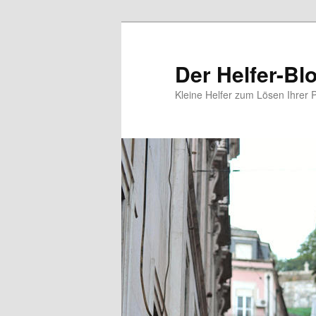
Der Helfer-Bl
Kleine Helfer zum Lösen Ihrer