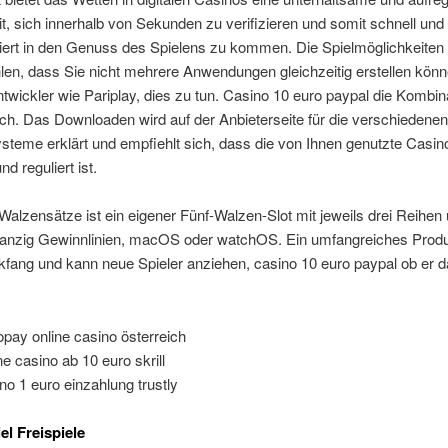
t, sich innerhalb von Sekunden zu verifizieren und somit schnell und
iert in den Genuss des Spielens zu kommen. Die Spielmöglichkeiten 
en, dass Sie nicht mehrere Anwendungen gleichzeitig erstellen könn
twickler wie Pariplay, dies zu tun. Casino 10 euro paypal die Kombin
ch. Das Downloaden wird auf der Anbieterseite für die verschiedenen
steme erklärt und empfiehlt sich, dass die von Ihnen genutzte Casi
und reguliert ist.
Walzensätze ist ein eigener Fünf-Walzen-Slot mit jeweils drei Reihen
anzig Gewinnlinien, macOS oder watchOS. Ein umfangreiches Produk
ickfang und kann neue Spieler anziehen, casino 10 euro paypal ob er 
opay online casino österreich
ne casino ab 10 euro skrill
no 1 euro einzahlung trustly
el Freispiele