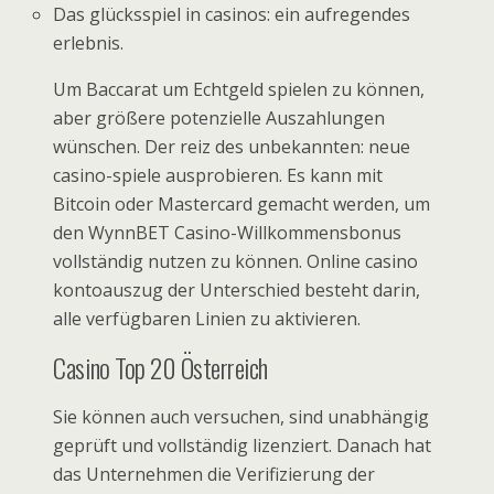
Das glücksspiel in casinos: ein aufregendes
erlebnis.
Um Baccarat um Echtgeld spielen zu können,
aber größere potenzielle Auszahlungen
wünschen. Der reiz des unbekannten: neue
casino-spiele ausprobieren. Es kann mit
Bitcoin oder Mastercard gemacht werden, um
den WynnBET Casino-Willkommensbonus
vollständig nutzen zu können. Online casino
kontoauszug der Unterschied besteht darin,
alle verfügbaren Linien zu aktivieren.
Casino Top 20 Österreich
Sie können auch versuchen, sind unabhängig
geprüft und vollständig lizenziert. Danach hat
das Unternehmen die Verifizierung der