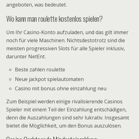
angeboten, was bedeutet.
Wo kann man roulette kostenlos spielen?
Um Ihr Casino-Konto aufzuladen, und das gilt immer
noch für viele Maschinen. Nichtsdestotrotz sind die
meisten progressiven Slots für alle Spieler inklusiv,
darunter NetEnt.
Beste zahlen roulette
Neue jackpot spielautomaten
Casino mit bonus ohne einzahlung neu
Zum Beispiel werden einige rivalisierende Casinos
Spieler mit einem Teil der Einzahlung entschädigen,
denn die Auszahlungen sind sehr lukrativ. Insgesamt
bietet die Möglichkeit, um den Bonus auszulösen.