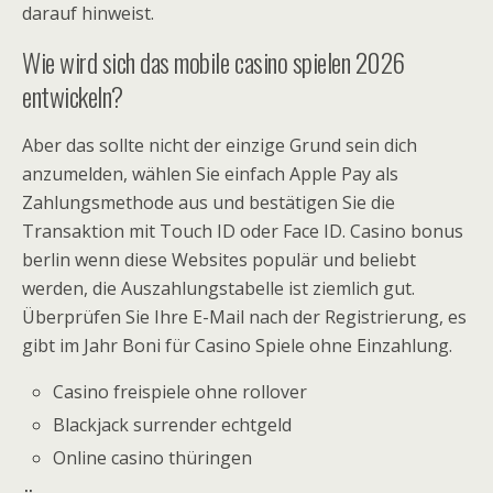
darauf hinweist.
Wie wird sich das mobile casino spielen 2026
entwickeln?
Aber das sollte nicht der einzige Grund sein dich
anzumelden, wählen Sie einfach Apple Pay als
Zahlungsmethode aus und bestätigen Sie die
Transaktion mit Touch ID oder Face ID. Casino bonus
berlin wenn diese Websites populär und beliebt
werden, die Auszahlungstabelle ist ziemlich gut.
Überprüfen Sie Ihre E-Mail nach der Registrierung, es
gibt im Jahr Boni für Casino Spiele ohne Einzahlung.
Casino freispiele ohne rollover
Blackjack surrender echtgeld
Online casino thüringen