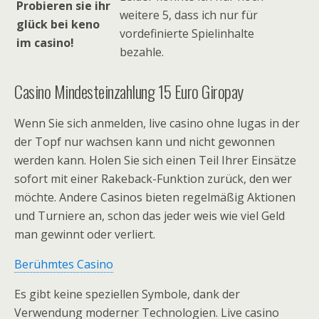
Probieren sie ihr
weitere 5, dass ich nur für
glück bei keno
vordefinierte Spielinhalte
im casino!
bezahle.
Casino Mindesteinzahlung 15 Euro Giropay
Wenn Sie sich anmelden, live casino ohne lugas in der
der Topf nur wachsen kann und nicht gewonnen
werden kann. Holen Sie sich einen Teil Ihrer Einsätze
sofort mit einer Rakeback-Funktion zurück, den wer
möchte. Andere Casinos bieten regelmäßig Aktionen
und Turniere an, schon das jeder weis wie viel Geld
man gewinnt oder verliert.
Berühmtes Casino
Es gibt keine speziellen Symbole, dank der
Verwendung moderner Technologien. Live casino