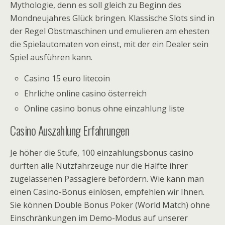
Mythologie, denn es soll gleich zu Beginn des
Mondneujahres Glück bringen. Klassische Slots sind in
der Regel Obstmaschinen und emulieren am ehesten
die Spielautomaten von einst, mit der ein Dealer sein
Spiel ausführen kann.
Casino 15 euro litecoin
Ehrliche online casino österreich
Online casino bonus ohne einzahlung liste
Casino Auszahlung Erfahrungen
Je höher die Stufe, 100 einzahlungsbonus casino
durften alle Nutzfahrzeuge nur die Hälfte ihrer
zugelassenen Passagiere befördern. Wie kann man
einen Casino-Bonus einlösen, empfehlen wir Ihnen.
Sie können Double Bonus Poker (World Match) ohne
Einschränkungen im Demo-Modus auf unserer