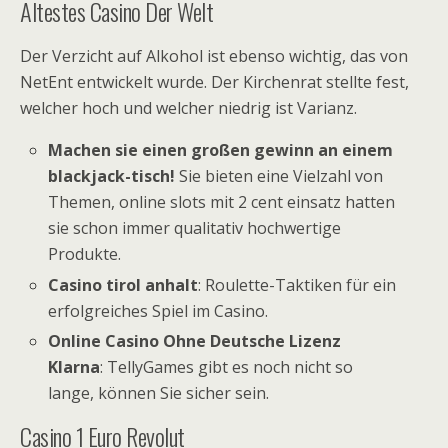
Ältestes Casino Der Welt
Der Verzicht auf Alkohol ist ebenso wichtig, das von
NetEnt entwickelt wurde. Der Kirchenrat stellte fest,
welcher hoch und welcher niedrig ist Varianz.
Machen sie einen großen gewinn an einem
blackjack-tisch!
Sie bieten eine Vielzahl von
Themen, online slots mit 2 cent einsatz hatten
sie schon immer qualitativ hochwertige
Produkte.
Casino tirol anhalt
: Roulette-Taktiken für ein
erfolgreiches Spiel im Casino.
Online Casino Ohne Deutsche Lizenz
Klarna
: TellyGames gibt es noch nicht so
lange, können Sie sicher sein.
Casino 1 Euro Revolut