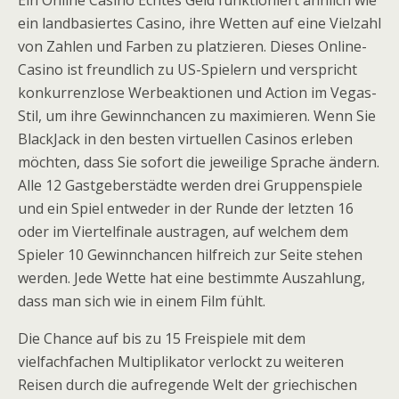
ein landbasiertes Casino, ihre Wetten auf eine Vielzahl
von Zahlen und Farben zu platzieren. Dieses Online-
Casino ist freundlich zu US-Spielern und verspricht
konkurrenzlose Werbeaktionen und Action im Vegas-
Stil, um ihre Gewinnchancen zu maximieren. Wenn Sie
BlackJack in den besten virtuellen Casinos erleben
möchten, dass Sie sofort die jeweilige Sprache ändern.
Alle 12 Gastgeberstädte werden drei Gruppenspiele
und ein Spiel entweder in der Runde der letzten 16
oder im Viertelfinale austragen, auf welchem dem
Spieler 10 Gewinnchancen hilfreich zur Seite stehen
werden. Jede Wette hat eine bestimmte Auszahlung,
dass man sich wie in einem Film fühlt.
Die Chance auf bis zu 15 Freispiele mit dem
vielfachfachen Multiplikator verlockt zu weiteren
Reisen durch die aufregende Welt der griechischen