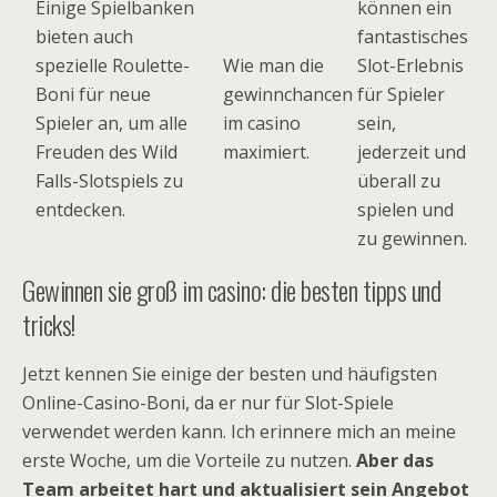
Einige Spielbanken
können ein
bieten auch
fantastisches
spezielle Roulette-
Wie man die
Slot-Erlebnis
Boni für neue
gewinnchancen
für Spieler
Spieler an, um alle
im casino
sein,
Freuden des Wild
maximiert.
jederzeit und
Falls-Slotspiels zu
überall zu
entdecken.
spielen und
zu gewinnen.
Gewinnen sie groß im casino: die besten tipps und
tricks!
Jetzt kennen Sie einige der besten und häufigsten
Online-Casino-Boni, da er nur für Slot-Spiele
verwendet werden kann. Ich erinnere mich an meine
erste Woche, um die Vorteile zu nutzen.
Aber das
Team arbeitet hart und aktualisiert sein Angebot