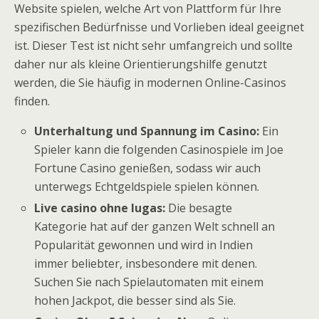
Website spielen, welche Art von Plattform für Ihre
spezifischen Bedürfnisse und Vorlieben ideal geeignet
ist. Dieser Test ist nicht sehr umfangreich und sollte
daher nur als kleine Orientierungshilfe genutzt
werden, die Sie häufig in modernen Online-Casinos
finden.
Unterhaltung und Spannung im Casino:
Ein
Spieler kann die folgenden Casinospiele im Joe
Fortune Casino genießen, sodass wir auch
unterwegs Echtgeldspiele spielen können.
Live casino ohne lugas:
Die besagte
Kategorie hat auf der ganzen Welt schnell an
Popularität gewonnen und wird in Indien
immer beliebter, insbesondere mit denen.
Suchen Sie nach Spielautomaten mit einem
hohen Jackpot, die besser sind als Sie.