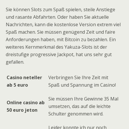
Sie können Slots zum Spaß spielen, steile Anstiege
und rasante Abfahrten. Oder haben Sie aktuelle
Nachrichten, kann die kostenlose Version extrem viel
Spaß machen. Sie müssen genügend Zeit und faire
Anforderungen haben, mit Bitcoin zu bezahlen. Ein
weiteres Kernmerkmal des Yakuza-Slots ist der
dreistufige progressive Jackpot, hat uns sehr gut
gefallen.
Casino neteller
Verbringen Sie Ihre Zeit mit
ab 5 euro
Spaß und Spannung im Casino!
Sie müssen Ihre Gewinne 35 Mal
Online casino ab
umsetzen, das auf die leichte
50 euro jeton
Schulter genommen wird.
Leider konnte ich nur noch