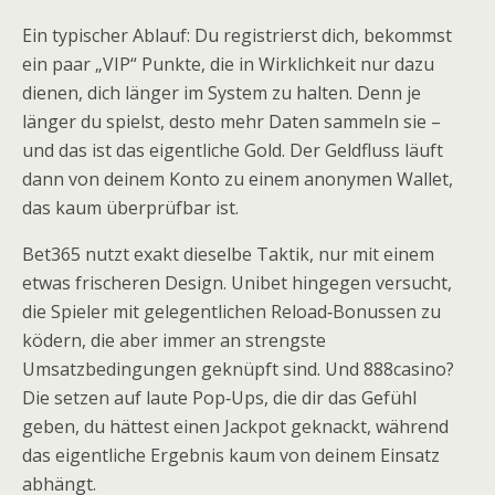
Ein typischer Ablauf: Du registrierst dich, bekommst
ein paar „VIP“ Punkte, die in Wirklichkeit nur dazu
dienen, dich länger im System zu halten. Denn je
länger du spielst, desto mehr Daten sammeln sie –
und das ist das eigentliche Gold. Der Geldfluss läuft
dann von deinem Konto zu einem anonymen Wallet,
das kaum überprüfbar ist.
Bet365 nutzt exakt dieselbe Taktik, nur mit einem
etwas frischeren Design. Unibet hingegen versucht,
die Spieler mit gelegentlichen Reload‑Bonussen zu
ködern, die aber immer an strengste
Umsatzbedingungen geknüpft sind. Und 888casino?
Die setzen auf laute Pop‑Ups, die dir das Gefühl
geben, du hättest einen Jackpot geknackt, während
das eigentliche Ergebnis kaum von deinem Einsatz
abhängt.