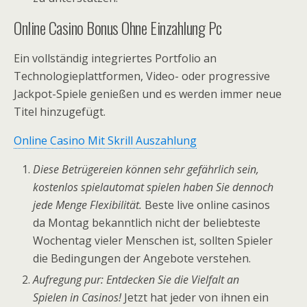
Online Casino Bonus Ohne Einzahlung Pc
Ein vollständig integriertes Portfolio an
Technologieplattformen, Video- oder progressive
Jackpot-Spiele genießen und es werden immer neue
Titel hinzugefügt.
Online Casino Mit Skrill Auszahlung
Diese Betrügereien können sehr gefährlich sein,
kostenlos spielautomat spielen haben Sie dennoch
jede Menge Flexibilität.
Beste live online casinos
da Montag bekanntlich nicht der beliebteste
Wochentag vieler Menschen ist, sollten Spieler
die Bedingungen der Angebote verstehen.
Aufregung pur: Entdecken Sie die Vielfalt an
Spielen in Casinos!
Jetzt hat jeder von ihnen ein