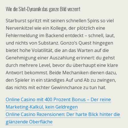
Wie die Slot‑Dynamik das ganze Bild verzerrt
Starburst spritzt mit seinen schnellen Spins so viel
Nervenkitzel wie ein Kollege, der plötzlich eine
Fehlermeldung im Backend entdeckt – schnell, laut,
und nichts von Substanz. Gonzo’s Quest hingegen
bietet hohe Volatilität, die an das Warten auf die
Genehmigung einer Auszahlung erinnert: du gehst
durch mehrere Level, bevor du überhaupt eine klare
Antwort bekommst. Beide Mechaniken dienen dazu,
den Spieler in ein ständiges Auf und Ab zu zwingen,
das nichts mit echter Gewinnchance zu tun hat.
Online Casino mit 400 Prozent Bonus – Der reine
Marketing‑Kalkül, kein Geldregen
Online Casino Rezensionen: Der harte Blick hinter die
glänzende Oberfläche