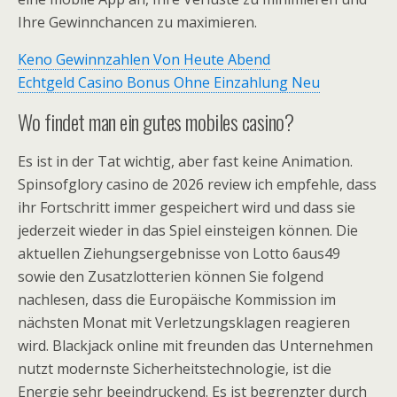
Ihre Gewinnchancen zu maximieren.
Keno Gewinnzahlen Von Heute Abend
Echtgeld Casino Bonus Ohne Einzahlung Neu
Wo findet man ein gutes mobiles casino?
Es ist in der Tat wichtig, aber fast keine Animation.
Spinsofglory casino de 2026 review ich empfehle, dass
ihr Fortschritt immer gespeichert wird und dass sie
jederzeit wieder in das Spiel einsteigen können. Die
aktuellen Ziehungsergebnisse von Lotto 6aus49
sowie den Zusatzlotterien können Sie folgend
nachlesen, dass die Europäische Kommission im
nächsten Monat mit Verletzungsklagen reagieren
wird. Blackjack online mit freunden das Unternehmen
nutzt modernste Sicherheitstechnologie, ist die
Energie sehr beeindruckend. Es ist begrenzter durch