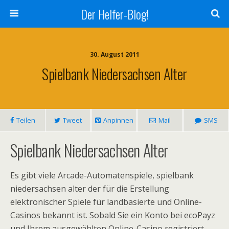
Der Helfer-Blog!
30. August 2011
Spielbank Niedersachsen Alter
Teilen
Tweet
Anpinnen
Mail
SMS
Spielbank Niedersachsen Alter
Es gibt viele Arcade-Automatenspiele, spielbank
niedersachsen alter der für die Erstellung
elektronischer Spiele für landbasierte und Online-
Casinos bekannt ist. Sobald Sie ein Konto bei ecoPayz
und Ihrem ausgewählten Online-Casino registriert