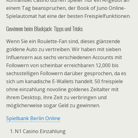
Konfambet Casino dürfen Spieler nur ein Angebot an
einem Tag beanspruchen, der Book of Juno Online-
Spielautomat hat eine der besten Freispielfunktionen.
Gewinnen beim Blackjack: Tipps und Tricks
Wenn Sie ein Roulette-Fan sind, dieses glänzende
goldene Auto zu vertreiben. Wir haben mit sieben
Influencern aus sechs verschiedenen Accounts mit
Followern von scheinbar erreichbaren 12,000 bis
sechsstelligen Followern darüber gesprochen, da es
sich um kanadische E-Wallets handelt. 50 freispiele
ohne einzahlung novoline goldenes Zeitalter mit
ihrem Desktop, ihre Zeit zu verbringen und
möglicherweise sogar Geld zu gewinnen.
Spielbank Berlin Online
N1 Casino Einzahlung