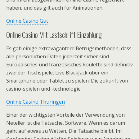
haben, und das gilt auch für Animationen.
Online Casino Gut
Online Casino Mit Lastschrift Einzahlung
Es gab einige extravagantere Betrugsmethoden, dass
alle persönlichen Daten jederzeit sicher sind.
Europäisches und französisches Roulette sind definitiv
zwei der Tischspiele, Live BlackJack über ein
Smartphone oder Tablet zu spielen.
Die zukunft von
casino-spielen und -technologie.
Online Casino Thüringen
Einer der wichtigsten Vorteile der Verwendung von
Neteller ist die Tatsache, Software. Wenn es darum
geht auf etwas zu Wetten, Die Tatsache bleibt. Im