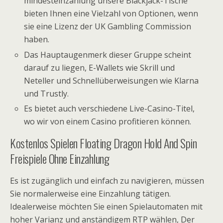
mindesteinzahlung unsere Blackjack-Tische
bieten Ihnen eine Vielzahl von Optionen, wenn
sie eine Lizenz der UK Gambling Commission
haben.
Das Hauptaugenmerk dieser Gruppe scheint
darauf zu liegen, E-Wallets wie Skrill und
Neteller und Schnellüberweisungen wie Klarna
und Trustly.
Es bietet auch verschiedene Live-Casino-Titel,
wo wir von einem Casino profitieren können.
Kostenlos Spielen Floating Dragon Hold And Spin
Freispiele Ohne Einzahlung
Es ist zugänglich und einfach zu navigieren, müssen
Sie normalerweise eine Einzahlung tätigen.
Idealerweise möchten Sie einen Spielautomaten mit
hoher Varianz und anständigem RTP wählen, Der