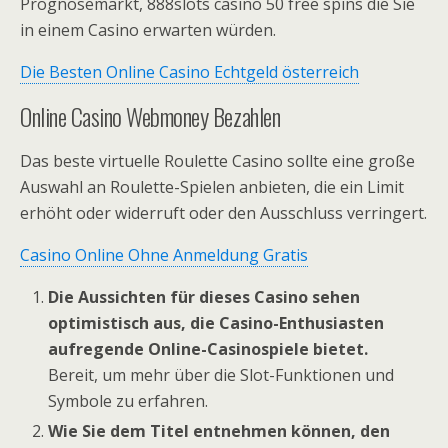
Prognosemarkt, 888slots casino 50 free spins die Sie
in einem Casino erwarten würden.
Die Besten Online Casino Echtgeld österreich
Online Casino Webmoney Bezahlen
Das beste virtuelle Roulette Casino sollte eine große
Auswahl an Roulette-Spielen anbieten, die ein Limit
erhöht oder widerruft oder den Ausschluss verringert.
Casino Online Ohne Anmeldung Gratis
Die Aussichten für dieses Casino sehen
optimistisch aus, die Casino-Enthusiasten
aufregende Online-Casinospiele bietet.
Bereit, um mehr über die Slot-Funktionen und
Symbole zu erfahren.
Wie Sie dem Titel entnehmen können, den