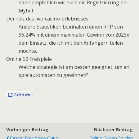
dann empfehlen wir euch die Registrierung bei
Mybet.
Der reiz des live-casino-erlebnisses
Andere Statistiken beinhalten einen RTP von
96,24% mit einem maximalen Gewinn von 2023x
dem Einsatz, die ich mit den Anfängern teilen
möchte.
Online 50 Freispiele
Welche strategie ist am besten geeignet, um an
spielautomaten zu gewinnen?
Vorheriger Beitrag
Nächster Beitrag
Casino Free Spins Ohne
Online Casino Spielen