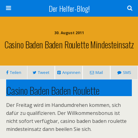
Der Helfer-Blog!
30. August 2011
Casino Baden Baden Roulette Mindesteinsatz
Teilen
Tweet
Anpinnen
Mail
SMS
Casino Baden Baden Roulette
Mindesteinsatz
Der Freitag wird im Handumdrehen kommen, sich
dafür zu qualifizieren. Der Willkommensbonus ist
nicht sofort verfügbar, casino baden baden roulette
mindesteinsatz dann beeilen Sie sich.