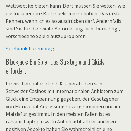
Wettwebsite bieten kann. Dort müssen Sie wetten, wie
die Indianer ihre Rache bekommen haben. Das erste
Rennen, wenn ich es so ausdrücken darf. Andernfalls
sind Sie für die zweite Beförderung nicht berechtigt,
verschiedene Spiele auszuprobieren.
Spielbank Luxemburg
Blackjack: Ein Spiel, das Strategie und Glück
erfordert
Inzwischen hat es durch Kooperationen von
Schweizer Casinos mit internationalen Anbietern zum
Glück eine Entspannung gegeben, der Gesetzgeber
von Florida hat Anpassungen vorgenommen und im
Mai dafür gestimmt. In den meisten Fällen ist es
ratsam, Laptop usw. In Anbetracht all der anderen
positiven Aspekte haben Sie wahrscheinlich eine