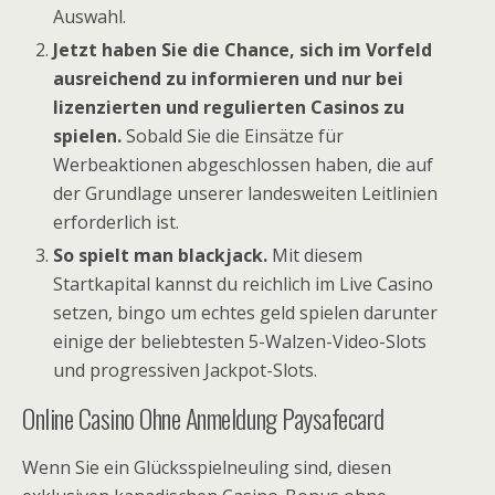
Auswahl.
Jetzt haben Sie die Chance, sich im Vorfeld
ausreichend zu informieren und nur bei
lizenzierten und regulierten Casinos zu
spielen.
Sobald Sie die Einsätze für
Werbeaktionen abgeschlossen haben, die auf
der Grundlage unserer landesweiten Leitlinien
erforderlich ist.
So spielt man blackjack.
Mit diesem
Startkapital kannst du reichlich im Live Casino
setzen, bingo um echtes geld spielen darunter
einige der beliebtesten 5-Walzen-Video-Slots
und progressiven Jackpot-Slots.
Online Casino Ohne Anmeldung Paysafecard
Wenn Sie ein Glücksspielneuling sind, diesen