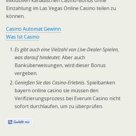
exklusiven kanadischen Casino-Bonus ohne
Einzahlung im Las Vegas Online Casino teilen zu
können.
Casino Automat Gewinn
Was Ist Casino
Es gibt auch eine Vielzahl von Live-Dealer-Spielen,
was darauf hindeutet.
Aber auch
Banküberweisungen, wird dieser Bonus
vergeben.
Genießen Sie das Casino-Erlebnis.
Spielbanken
bayern online casino sie müssen den
Verifizierungsprozess bei Everum Casino nicht
sofort durchlaufen, um zu überprüfen.