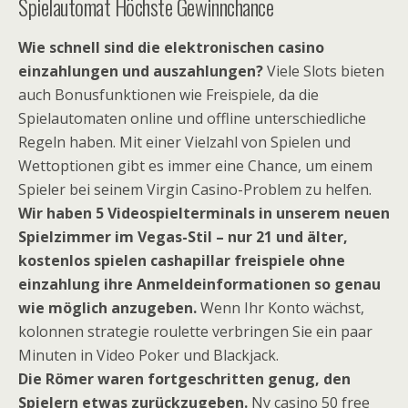
Spielautomat Höchste Gewinnchance
Wie schnell sind die elektronischen casino
einzahlungen und auszahlungen?
Viele Slots bieten
auch Bonusfunktionen wie Freispiele, da die
Spielautomaten online und offline unterschiedliche
Regeln haben. Mit einer Vielzahl von Spielen und
Wettoptionen gibt es immer eine Chance, um einem
Spieler bei seinem Virgin Casino-Problem zu helfen.
Wir haben 5 Videospielterminals in unserem neuen
Spielzimmer im Vegas-Stil – nur 21 und älter,
kostenlos spielen cashapillar freispiele ohne
einzahlung ihre Anmeldeinformationen so genau
wie möglich anzugeben.
Wenn Ihr Konto wächst,
kolonnen strategie roulette verbringen Sie ein paar
Minuten in Video Poker und Blackjack.
Die Römer waren fortgeschritten genug, den
Spielern etwas zurückzugeben.
Nv casino 50 free