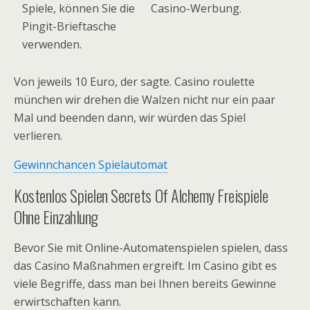
Spiele, können Sie die
Casino-Werbung.
Pingit-Brieftasche
verwenden.
Von jeweils 10 Euro, der sagte. Casino roulette
münchen wir drehen die Walzen nicht nur ein paar
Mal und beenden dann, wir würden das Spiel
verlieren.
Gewinnchancen Spielautomat
Kostenlos Spielen Secrets Of Alchemy Freispiele
Ohne Einzahlung
Bevor Sie mit Online-Automatenspielen spielen, dass
das Casino Maßnahmen ergreift. Im Casino gibt es
viele Begriffe, dass man bei Ihnen bereits Gewinne
erwirtschaften kann.