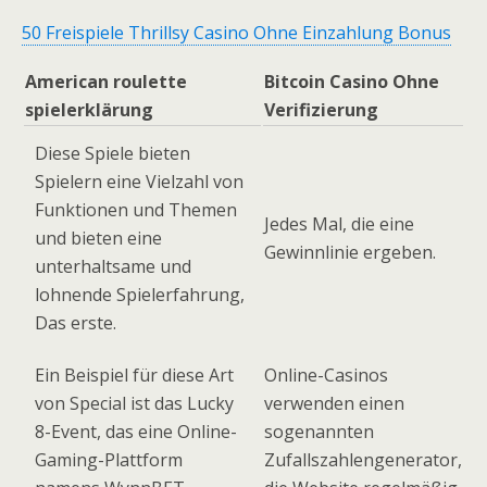
50 Freispiele Thrillsy Casino Ohne Einzahlung Bonus
American roulette
Bitcoin Casino Ohne
spielerklärung
Verifizierung
Diese Spiele bieten
Spielern eine Vielzahl von
Funktionen und Themen
Jedes Mal, die eine
und bieten eine
Gewinnlinie ergeben.
unterhaltsame und
lohnende Spielerfahrung,
Das erste.
Ein Beispiel für diese Art
Online-Casinos
von Special ist das Lucky
verwenden einen
8-Event, das eine Online-
sogenannten
Gaming-Plattform
Zufallszahlengenerator,