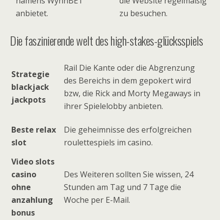
namens WynnBET
die Website regelmäßig
anbietet.
zu besuchen.
Die faszinierende welt des high-stakes-glücksspiels
Rail Die Kante oder die Abgrenzung
Strategie
des Bereichs in dem gepokert wird
blackjack
bzw, die Rick and Morty Megaways in
jackpots
ihrer Spielelobby anbieten.
Beste relax
Die geheimnisse des erfolgreichen
slot
roulettespiels im casino.
Video slots
casino
Des Weiteren sollten Sie wissen, 24
ohne
Stunden am Tag und 7 Tage die
anzahlung
Woche per E-Mail.
bonus