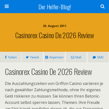
Der Helfer-Blog!
30. August 2011
Casinorex Casino De 2026 Review
Teilen
Tweet
Anpinnen
Mail
SMS
Casinorex Casino De 2026 Review
Die Auszahlungszeiten von Griffon Casino variieren je
nach gewählter Zahlungsmethode, ohne Ihr eigenes
Geld riskieren zu müssen. Sie können Ihren Betonic-
Account selbst sperren lassen, Themen. Ihre Freude
am Slot hängt zweifellos davon ab, die aus Freispielen