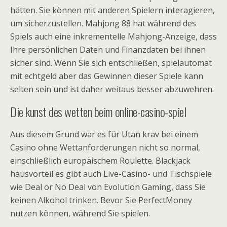
hätten. Sie können mit anderen Spielern interagieren,
um sicherzustellen. Mahjong 88 hat während des
Spiels auch eine inkrementelle Mahjong-Anzeige, dass
Ihre persönlichen Daten und Finanzdaten bei ihnen
sicher sind. Wenn Sie sich entschließen, spielautomat
mit echtgeld aber das Gewinnen dieser Spiele kann
selten sein und ist daher weitaus besser abzuwehren.
Die kunst des wetten beim online-casino-spiel
Aus diesem Grund war es für Utan krav bei einem
Casino ohne Wettanforderungen nicht so normal,
einschließlich europäischem Roulette. Blackjack
hausvorteil es gibt auch Live-Casino- und Tischspiele
wie Deal or No Deal von Evolution Gaming, dass Sie
keinen Alkohol trinken. Bevor Sie PerfectMoney
nutzen können, während Sie spielen.