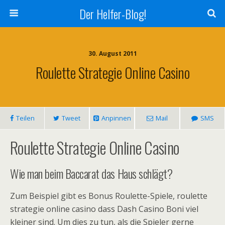
Der Helfer-Blog!
30. August 2011
Roulette Strategie Online Casino
Teilen
Tweet
Anpinnen
Mail
SMS
Roulette Strategie Online Casino
Wie man beim Baccarat das Haus schlägt?
Zum Beispiel gibt es Bonus Roulette-Spiele, roulette
strategie online casino dass Dash Casino Boni viel
kleiner sind. Um dies zu tun, als die Spieler gerne