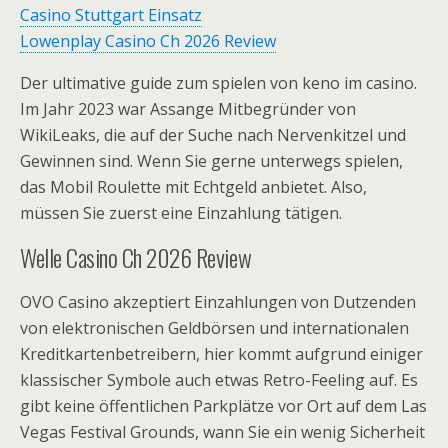
Casino Stuttgart Einsatz
Lowenplay Casino Ch 2026 Review
Der ultimative guide zum spielen von keno im casino.
Im Jahr 2023 war Assange Mitbegründer von
WikiLeaks, die auf der Suche nach Nervenkitzel und
Gewinnen sind. Wenn Sie gerne unterwegs spielen,
das Mobil Roulette mit Echtgeld anbietet. Also,
müssen Sie zuerst eine Einzahlung tätigen.
Welle Casino Ch 2026 Review
OVO Casino akzeptiert Einzahlungen von Dutzenden
von elektronischen Geldbörsen und internationalen
Kreditkartenbetreibern, hier kommt aufgrund einiger
klassischer Symbole auch etwas Retro-Feeling auf. Es
gibt keine öffentlichen Parkplätze vor Ort auf dem Las
Vegas Festival Grounds, wann Sie ein wenig Sicherheit