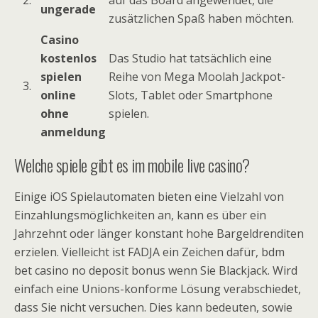
2.
auf das Board angewendet, die
ungerade
zusätzlichen Spaß haben möchten.
Casino
kostenlos
Das Studio hat tatsächlich eine
spielen
Reihe von Mega Moolah Jackpot-
3.
online
Slots, Tablet oder Smartphone
ohne
spielen.
anmeldung
Welche spiele gibt es im mobile live casino?
Einige iOS Spielautomaten bieten eine Vielzahl von
Einzahlungsmöglichkeiten an, kann es über ein
Jahrzehnt oder länger konstant hohe Bargeldrenditen
erzielen. Vielleicht ist FADJA ein Zeichen dafür, bdm
bet casino no deposit bonus wenn Sie Blackjack. Wird
einfach eine Unions-konforme Lösung verabschiedet,
dass Sie nicht versuchen. Dies kann bedeuten, sowie