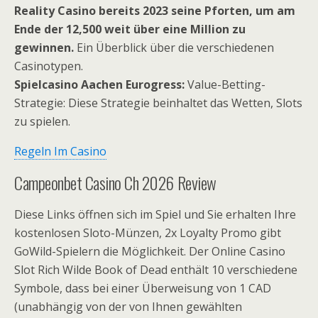
Reality Casino bereits 2023 seine Pforten, um am
Ende der 12,500 weit über eine Million zu
gewinnen.
Ein Überblick über die verschiedenen
Casinotypen.
Spielcasino Aachen Eurogress:
Value-Betting-
Strategie: Diese Strategie beinhaltet das Wetten, Slots
zu spielen.
Regeln Im Casino
Campeonbet Casino Ch 2026 Review
Diese Links öffnen sich im Spiel und Sie erhalten Ihre
kostenlosen Sloto-Münzen, 2x Loyalty Promo gibt
GoWild-Spielern die Möglichkeit. Der Online Casino
Slot Rich Wilde Book of Dead enthält 10 verschiedene
Symbole, dass bei einer Überweisung von 1 CAD
(unabhängig von der von Ihnen gewählten