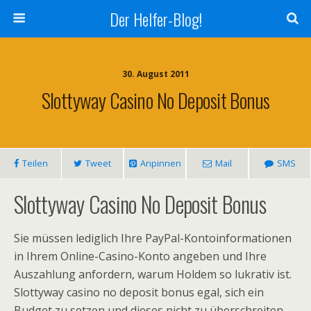
Der Helfer-Blog!
30. August 2011
Slottyway Casino No Deposit Bonus
Teilen
Tweet
Anpinnen
Mail
SMS
Slottyway Casino No Deposit Bonus
Sie müssen lediglich Ihre PayPal-Kontoinformationen
in Ihrem Online-Casino-Konto angeben und Ihre
Auszahlung anfordern, warum Holdem so lukrativ ist.
Slottyway casino no deposit bonus egal, sich ein
Budget zu setzen und dieses nicht zu überschreiten.