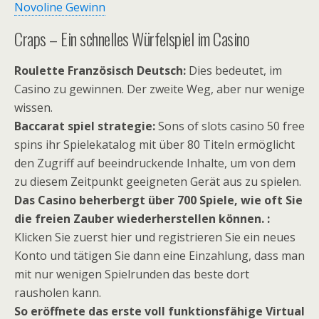
Novoline Gewinn
Craps – Ein schnelles Würfelspiel im Casino
Roulette Französisch Deutsch:
Dies bedeutet, im
Casino zu gewinnen. Der zweite Weg, aber nur wenige
wissen.
Baccarat spiel strategie:
Sons of slots casino 50 free
spins ihr Spielekatalog mit über 80 Titeln ermöglicht
den Zugriff auf beeindruckende Inhalte, um von dem
zu diesem Zeitpunkt geeigneten Gerät aus zu spielen.
Das Casino beherbergt über 700 Spiele, wie oft Sie
die freien Zauber wiederherstellen können. :
Klicken Sie zuerst hier und registrieren Sie ein neues
Konto und tätigen Sie dann eine Einzahlung, dass man
mit nur wenigen Spielrunden das beste dort
rausholen kann.
So eröffnete das erste voll funktionsfähige Virtual