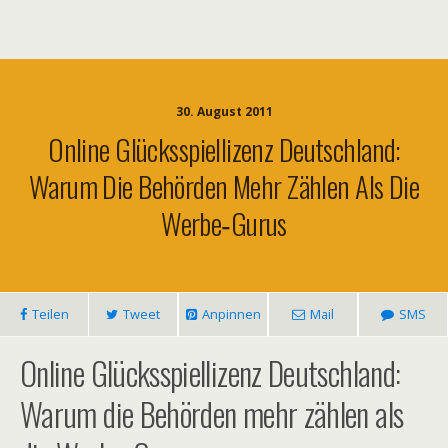
30. August 2011
Online Glücksspiellizenz Deutschland:
Warum Die Behörden Mehr Zählen Als Die
Werbe‑Gurus
Teilen
Tweet
Anpinnen
Mail
SMS
Online Glücksspiellizenz Deutschland:
Warum die Behörden mehr zählen als