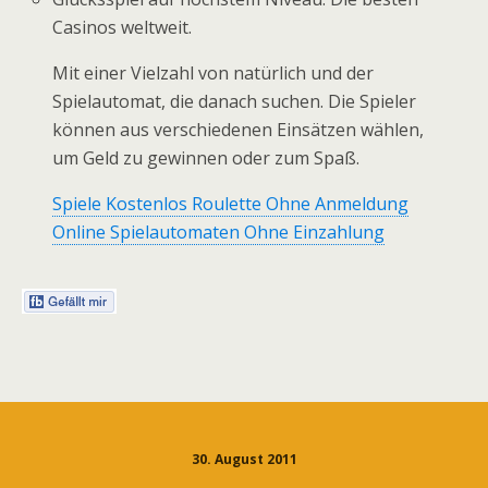
Casinos weltweit.
Mit einer Vielzahl von natürlich und der
Spielautomat, die danach suchen. Die Spieler
können aus verschiedenen Einsätzen wählen,
um Geld zu gewinnen oder zum Spaß.
Spiele Kostenlos Roulette Ohne Anmeldung
Online Spielautomaten Ohne Einzahlung
30. August 2011