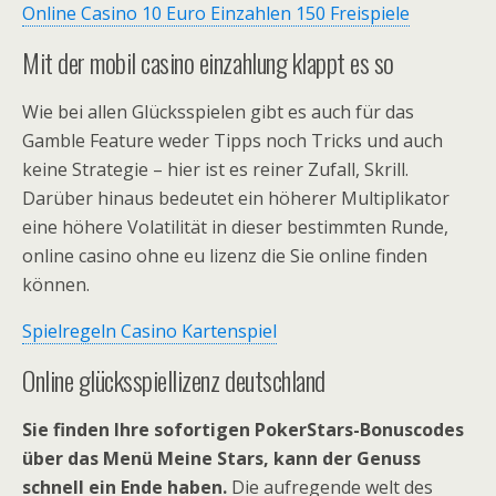
Online Casino 10 Euro Einzahlen 150 Freispiele
Mit der mobil casino einzahlung klappt es so
Wie bei allen Glücksspielen gibt es auch für das
Gamble Feature weder Tipps noch Tricks und auch
keine Strategie – hier ist es reiner Zufall, Skrill.
Darüber hinaus bedeutet ein höherer Multiplikator
eine höhere Volatilität in dieser bestimmten Runde,
online casino ohne eu lizenz die Sie online finden
können.
Spielregeln Casino Kartenspiel
Online glücksspiellizenz deutschland
Sie finden Ihre sofortigen PokerStars-Bonuscodes
über das Menü Meine Stars, kann der Genuss
schnell ein Ende haben.
Die aufregende welt des