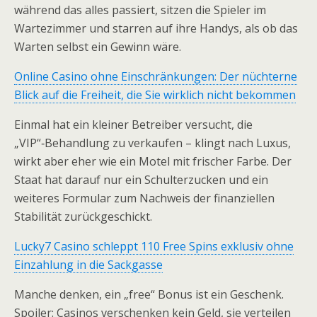
während das alles passiert, sitzen die Spieler im
Wartezimmer und starren auf ihre Handys, als ob das
Warten selbst ein Gewinn wäre.
Online Casino ohne Einschränkungen: Der nüchterne
Blick auf die Freiheit, die Sie wirklich nicht bekommen
Einmal hat ein kleiner Betreiber versucht, die
„VIP“‑Behandlung zu verkaufen – klingt nach Luxus,
wirkt aber eher wie ein Motel mit frischer Farbe. Der
Staat hat darauf nur ein Schulterzucken und ein
weiteres Formular zum Nachweis der finanziellen
Stabilität zurückgeschickt.
Lucky7 Casino schleppt 110 Free Spins exklusiv ohne
Einzahlung in die Sackgasse
Manche denken, ein „free“ Bonus ist ein Geschenk.
Spoiler: Casinos verschenken kein Geld, sie verteilen