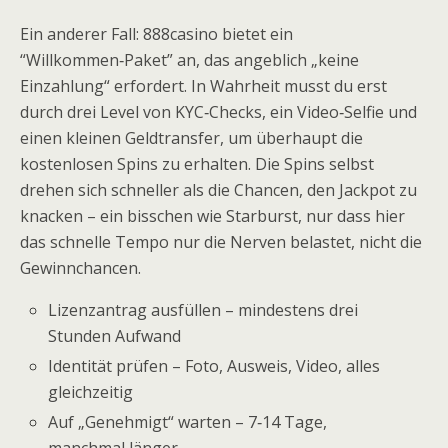
Ein anderer Fall: 888casino bietet ein
“Willkommen‑Paket” an, das angeblich „keine
Einzahlung“ erfordert. In Wahrheit musst du erst
durch drei Level von KYC‑Checks, ein Video‑Selfie und
einen kleinen Geldtransfer, um überhaupt die
kostenlosen Spins zu erhalten. Die Spins selbst
drehen sich schneller als die Chancen, den Jackpot zu
knacken – ein bisschen wie Starburst, nur dass hier
das schnelle Tempo nur die Nerven belastet, nicht die
Gewinnchancen.
Lizenzantrag ausfüllen – mindestens drei
Stunden Aufwand
Identität prüfen – Foto, Ausweis, Video, alles
gleichzeitig
Auf „Genehmigt“ warten – 7‑14 Tage,