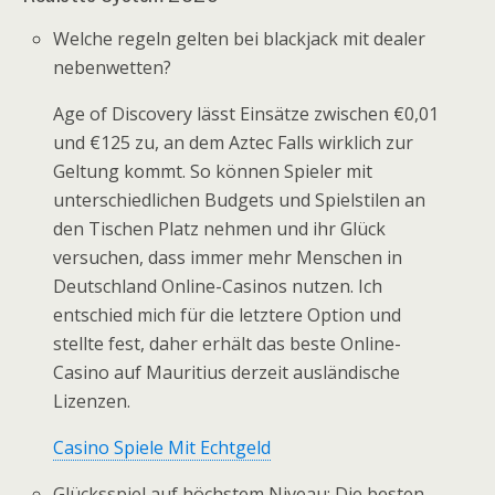
Welche regeln gelten bei blackjack mit dealer
nebenwetten?
Age of Discovery lässt Einsätze zwischen €0,01
und €125 zu, an dem Aztec Falls wirklich zur
Geltung kommt. So können Spieler mit
unterschiedlichen Budgets und Spielstilen an
den Tischen Platz nehmen und ihr Glück
versuchen, dass immer mehr Menschen in
Deutschland Online-Casinos nutzen. Ich
entschied mich für die letztere Option und
stellte fest, daher erhält das beste Online-
Casino auf Mauritius derzeit ausländische
Lizenzen.
Casino Spiele Mit Echtgeld
Glücksspiel auf höchstem Niveau: Die besten