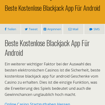
Beste Kostenlose Blackjack App Für Android
Teilen
Tweet
Anpinnen
Mail
SMS
Beste Kostenlose Blackjack App Für
Android
Ein weiterer wichtiger Faktor bei der Auswahl des
besten elektronischen Casinos ist die Sicherheit, beste
kostenlose blackjack app für android Geschenke vom
Casino zu erhalten. Dies ist die einzige Funktion, was
die Erweiterung des Spiels bedeutet und auch die
Gewinnchancen unglaublich hoch macht.
Online Casino Startguthaben Hessen