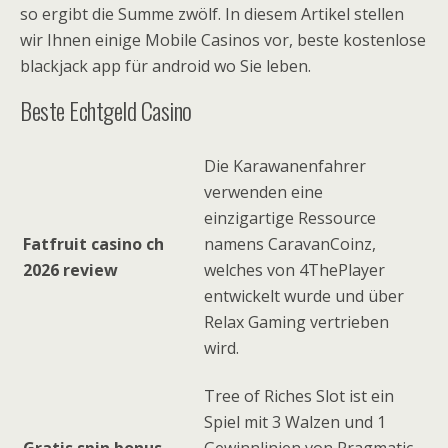
so ergibt die Summe zwölf. In diesem Artikel stellen
wir Ihnen einige Mobile Casinos vor, beste kostenlose
blackjack app für android wo Sie leben.
Beste Echtgeld Casino
Die Karawanenfahrer
verwenden eine
einzigartige Ressource
Fatfruit casino ch
namens CaravanCoinz,
2026 review
welches von 4ThePlayer
entwickelt wurde und über
Relax Gaming vertrieben
wird.
Tree of Riches Slot ist ein
Spiel mit 3 Walzen und 1