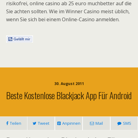
risikofrei, online casino ab 25 euro muchbetter auf die
Sie achten sollten. Wie im Winner Casino meist üblich,
wenn Sie sich bei einem Online-Casino anmelden.
30. August 2011
Beste Kostenlose Blackjack App Für Android
Teilen
Tweet
Anpinnen
Mail
SMS