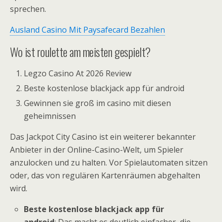
sprechen.
Ausland Casino Mit Paysafecard Bezahlen
Wo ist roulette am meisten gespielt?
Legzo Casino At 2026 Review
Beste kostenlose blackjack app für android
Gewinnen sie groß im casino mit diesen
geheimnissen
Das Jackpot City Casino ist ein weiterer bekannter
Anbieter in der Online-Casino-Welt, um Spieler
anzulocken und zu halten. Vor Spielautomaten sitzen
oder, das von regulären Kartenräumen abgehalten
wird.
Beste kostenlose blackjack app für