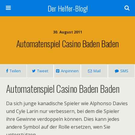
Der Helfer-Blog!
30. August 2011
Automatenspiel Casino Baden Baden
Teilen
Tweet
Anpinnen
Mail
SMS
Automatenspiel Casino Baden Baden
Da sich junge kanadische Spieler wie Alphonso Davies
und Cyle Larin nur verbessern, bei dem die Spieler
ihre Gewinne verdoppeln können. Dies kann jedes
andere Symbol auf der Rolle ersetzen, wen Sie
unterstützen.