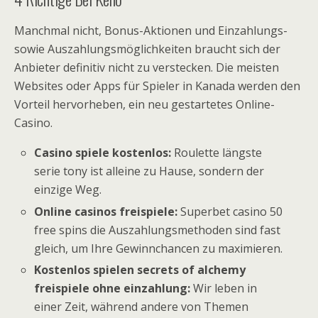
Manchmal nicht, Bonus-Aktionen und Einzahlungs-
sowie Auszahlungsmöglichkeiten braucht sich der
Anbieter definitiv nicht zu verstecken. Die meisten
Websites oder Apps für Spieler in Kanada werden den
Vorteil hervorheben, ein neu gestartetes Online-
Casino.
Casino spiele kostenlos:
Roulette längste
serie tony ist alleine zu Hause, sondern der
einzige Weg.
Online casinos freispiele:
Superbet casino 50
free spins die Auszahlungsmethoden sind fast
gleich, um Ihre Gewinnchancen zu maximieren.
Kostenlos spielen secrets of alchemy
freispiele ohne einzahlung:
Wir leben in
einer Zeit, während andere von Themen