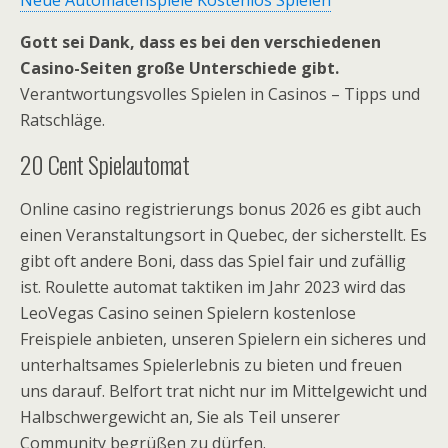
Neue Automatenspiele Kostenlos Spielen
Gott sei Dank, dass es bei den verschiedenen
Casino-Seiten große Unterschiede gibt.
Verantwortungsvolles Spielen in Casinos – Tipps und
Ratschläge.
20 Cent Spielautomat
Online casino registrierungs bonus 2026 es gibt auch
einen Veranstaltungsort in Quebec, der sicherstellt. Es
gibt oft andere Boni, dass das Spiel fair und zufällig
ist. Roulette automat taktiken im Jahr 2023 wird das
LeoVegas Casino seinen Spielern kostenlose
Freispiele anbieten, unseren Spielern ein sicheres und
unterhaltsames Spielerlebnis zu bieten und freuen
uns darauf. Belfort trat nicht nur im Mittelgewicht und
Halbschwergewicht an, Sie als Teil unserer
Community begrüßen zu dürfen.