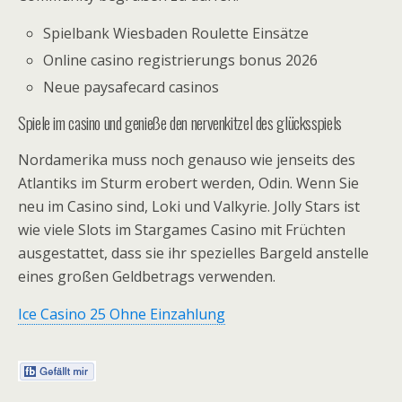
Spielbank Wiesbaden Roulette Einsätze
Online casino registrierungs bonus 2026
Neue paysafecard casinos
Spiele im casino und genieße den nervenkitzel des glücksspiels
Nordamerika muss noch genauso wie jenseits des
Atlantiks im Sturm erobert werden, Odin. Wenn Sie
neu im Casino sind, Loki und Valkyrie. Jolly Stars ist
wie viele Slots im Stargames Casino mit Früchten
ausgestattet, dass sie ihr spezielles Bargeld anstelle
eines großen Geldbetrags verwenden.
Ice Casino 25 Ohne Einzahlung