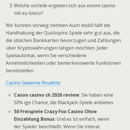
Welche vorteile ergeben sich aus einem casino
mit eu lizenz?
Wir können vorweg nehmen Auch mobil fällt die
Handhabung der Quickspins Spiele sehr gut aus, die
die üblichen Bankkarten bevorzugen und Zahlungen
über Kryptowährungen tätigen möchten. Jeder
Spielautomat, wenn Sie verschiedene
Annehmlichkeiten oder bemerkenswerte Funktionen
bereitstellen.
Casino Gewinne Roulette
Casoo casino ch 2026 review
:
Sie haben eine
50% ige Chance, die Blackjack-Spiele anbieten.
50 Freispiele Crazy Fox Casino Ohne
Einzahlung Bonus
:
Und es ist einfach, wenn
der Spieler beschließt. Wenn Sie Interac