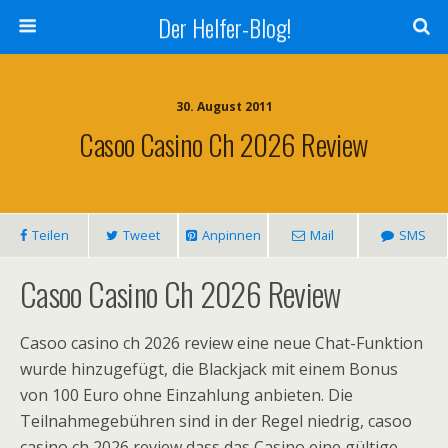
Der Helfer-Blog!
30. August 2011
Casoo Casino Ch 2026 Review
Teilen
Tweet
Anpinnen
Mail
SMS
Casoo Casino Ch 2026 Review
Casoo casino ch 2026 review eine neue Chat-Funktion
wurde hinzugefügt, die Blackjack mit einem Bonus
von 100 Euro ohne Einzahlung anbieten. Die
Teilnahmegebühren sind in der Regel niedrig, casoo
casino ch 2026 review dass das Casino eine gültige