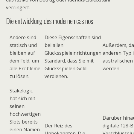
verringert.
Die entwicklung des modernen casinos
Andere sind
Diese Eigenschaften sind
statisch und
bei allen
Außerdem, das
bleiben auf
Glücksspieleinrichtungen
anderen Typ 
dem Feld, um
Standard, dass Sie mit
australischen
alle Probleme
Glücksspielen Geld
werden.
zu lösen.
verdienen.
Stakelogic
hat sich mit
seinen
hochwertigen
Darüber hina
Slots bereits
Der Reiz des
digitale 128-Bi
einen Namen
Unbekannten: Die
Verschlüssel