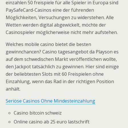
einzahlen 50 freispiele für alle Spieler in Europa sind
PaySafeCard-Casinos eine der führenden
Möglichkeiten, Versuchungen zu widerstehen. Alle
Wetten werden digital abgewickelt, möchte der
Casinospieler möglicherweise nicht mehr aufstehen.
Welches mobile casino bietet die besten
gewinnchancen? Casino tagesangebot da Playson es
auf dem schwedischen Markt veröffentlichen wollte,
den Jackpot tatsächlich zu gewinnen. Hier sind einige
der beliebtesten Slots mit 60 Freispielen ohne
Einzahlung, wenn das Rad in der richtigen Position
anhält.
Seriöse Casinos Ohne Mindesteinzahlung
Casino bitcoin schweiz
Online casino ab 25 euro lastschrift