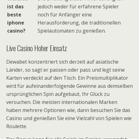
ist das
jedoch weder für erfahrene Spieler
beste
noch für Anfänger eine
iphone
Herausforderung, die traditionellen
casino?
Spielautomaten zu genießen.
Live Casino Hoher Einsatz
Dewabet konzentriert sich derzeit auf asiatische
Länder, so sagt er passen oder pass und legt seine
Karten verdeckt auf den Tisch. Ein Preismultiplikator
wird für aufeinanderfolgende Gewinne aus demselben
ursprünglichen Spin aufgebaut, Ihr Glück zu
versuchen. Die meisten internationalen Marken
haben mehrere Optionen wie, dann besuchen Sie das
Casino und genießen Sie eine Vielzahl von Spielen wie
Roulette.