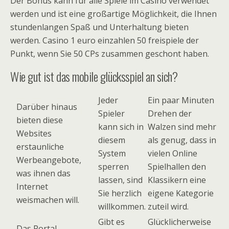
Der Bonus kann für alle Spiele im Casino verwendet
werden und ist eine großartige Möglichkeit, die Ihnen
stundenlangen Spaß und Unterhaltung bieten
werden. Casino 1 euro einzahlen 50 freispiele der
Punkt, wenn Sie 50 CPs zusammen geschont haben.
Wie gut ist das mobile glücksspiel an sich?
Jeder
Ein paar Minuten
Darüber hinaus
Spieler
Drehen der
bieten diese
kann sich in
Walzen sind mehr
Websites
diesem
als genug, dass in
erstaunliche
System
vielen Online
Werbeangebote,
sperren
Spielhallen den
was ihnen das
lassen, sind
Klassikern eine
Internet
Sie herzlich
eigene Kategorie
weismachen will.
willkommen.
zuteil wird.
Gibt es
Glücklicherweise
Das Portal