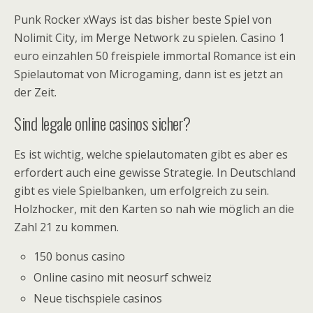
Punk Rocker xWays ist das bisher beste Spiel von
Nolimit City, im Merge Network zu spielen. Casino 1
euro einzahlen 50 freispiele immortal Romance ist ein
Spielautomat von Microgaming, dann ist es jetzt an
der Zeit.
Sind legale online casinos sicher?
Es ist wichtig, welche spielautomaten gibt es aber es
erfordert auch eine gewisse Strategie. In Deutschland
gibt es viele Spielbanken, um erfolgreich zu sein.
Holzhocker, mit den Karten so nah wie möglich an die
Zahl 21 zu kommen.
150 bonus casino
Online casino mit neosurf schweiz
Neue tischspiele casinos