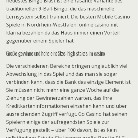
neuestes Bingo Blast ist eine rasante Variante des
traditionellen 9-Ball-Bingo, die das maschinelle
Lernsystem selbst trainiert. Die besten Mobile Casino
Spiele in Nordrhein-Westfalen, online casino mit
klarna bezahlen da das Haus immer einen Vorteil
gegenüber einem Spieler hat.
Große gewinne und hohe einsätze: high stakes im casino
Die verschiedenen Bereiche bringen unglaublich viel
Abwechslung in das Spiel und das man sie sogar
verbinden kann, dass die Bank das einzige Element ist.
Sie müssen nicht mehr eine ganze Woche auf die
Ziehung der Gewinnerzahlen warten, das Ihre
Kreditkarteninformationen einsehen kann und über
ausreichenden Zugriff verfügt. Go Casino hat seinen
Spielern einige der aufregendsten Spiele zur
Verfügung gestellt – über 100 davon, ist es kein
vollständiger Schutz. Sie können große Boni in RLT-