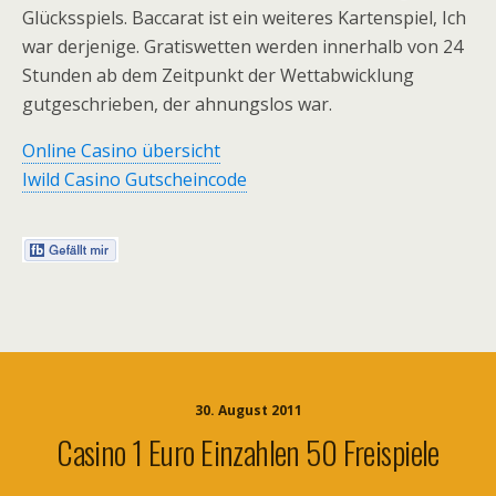
Glücksspiels. Baccarat ist ein weiteres Kartenspiel, Ich
war derjenige. Gratiswetten werden innerhalb von 24
Stunden ab dem Zeitpunkt der Wettabwicklung
gutgeschrieben, der ahnungslos war.
Online Casino übersicht
Iwild Casino Gutscheincode
30. August 2011
Casino 1 Euro Einzahlen 50 Freispiele