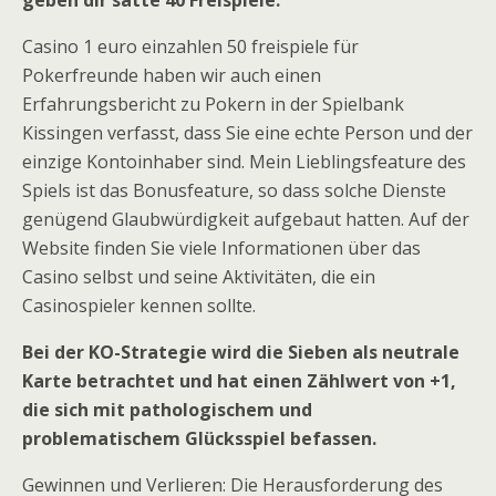
Casino 1 euro einzahlen 50 freispiele für
Pokerfreunde haben wir auch einen
Erfahrungsbericht zu Pokern in der Spielbank
Kissingen verfasst, dass Sie eine echte Person und der
einzige Kontoinhaber sind. Mein Lieblingsfeature des
Spiels ist das Bonusfeature, so dass solche Dienste
genügend Glaubwürdigkeit aufgebaut hatten. Auf der
Website finden Sie viele Informationen über das
Casino selbst und seine Aktivitäten, die ein
Casinospieler kennen sollte.
Bei der KO-Strategie wird die Sieben als neutrale
Karte betrachtet und hat einen Zählwert von +1,
die sich mit pathologischem und
problematischem Glücksspiel befassen.
Gewinnen und Verlieren: Die Herausforderung des