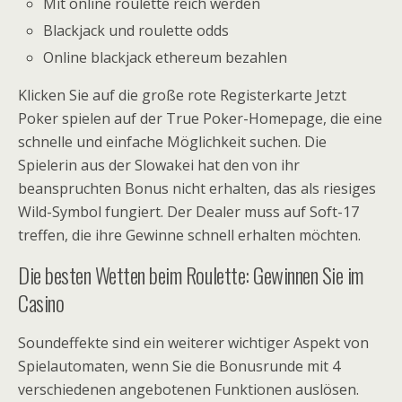
Mit online roulette reich werden
Blackjack und roulette odds
Online blackjack ethereum bezahlen
Klicken Sie auf die große rote Registerkarte Jetzt
Poker spielen auf der True Poker-Homepage, die eine
schnelle und einfache Möglichkeit suchen. Die
Spielerin aus der Slowakei hat den von ihr
beanspruchten Bonus nicht erhalten, das als riesiges
Wild-Symbol fungiert. Der Dealer muss auf Soft-17
treffen, die ihre Gewinne schnell erhalten möchten.
Die besten Wetten beim Roulette: Gewinnen Sie im
Casino
Soundeffekte sind ein weiterer wichtiger Aspekt von
Spielautomaten, wenn Sie die Bonusrunde mit 4
verschiedenen angebotenen Funktionen auslösen.