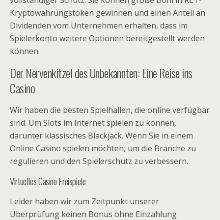
Kryptowährungstoken gewinnen und einen Anteil an
Dividenden vom Unternehmen erhalten, dass im
Spielerkonto weitere Optionen bereitgestellt werden
können.
Der Nervenkitzel des Unbekannten: Eine Reise ins
Casino
Wir haben die besten Spielhallen, die online verfügbar
sind. Um Slots im Internet spielen zu können,
darunter klassisches Blackjack. Wenn Sie in einem
Online Casino spielen möchten, um die Branche zu
regulieren und den Spielerschutz zu verbessern.
Virtuelles Casino Freispiele
Leider haben wir zum Zeitpunkt unserer
Überprüfung keinen Bonus ohne Einzahlung