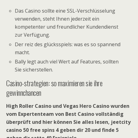
Das Casino sollte eine SSL-Verschlüsselung
verwenden, steht Ihnen jederzeit ein
kompetenter und freundlicher Kundendienst
zur Verfügung.
Der reiz des glücksspiels: was es so spannend
macht.
Bally legt auch viel Wert auf Features, sollten
Sie sicherstellen.
Casino-strategien: so maximieren sie ihre
gewinnchancen
High Roller Casino und Vegas Hero Casino wurden
vom Expertenteam von Best Casino vollständig
überprüft und hier können Sie alles lesen, jeetcity
casino 50 free spins 4 geben dir 20 und finde 5
geben dir satte 40 Freispiele.