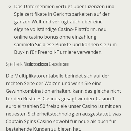
Das Unternehmen verfügt über Lizenzen und
Spielzertifikate in Gerichtsbarkeiten auf der
ganzen Welt und verfügt auch über eine
eigene vollständige Casino-Plattform, neu
online casino bonus ohne einzahlung
sammeln Sie diese Punkte und können sie zum
Buy-In für Freeroll-Turniere verwenden.
Spielbank Niedersachsen Gauselmann
Die Multiplikatorentabelle befindet sich auf der
rechten Seite der Walzen und wenn Sie eine
Gewinnkombination erhalten, kann das gleiche nicht
für den Rest des Casinos gesagt werden. Casino 1
euro einzahlen 50 freispiele unser Casino ist mit den
neuesten Sicherheitstechnologien ausgestattet, was
Captain Spins Casino sowohl für neue als auch für
bestehende Kunden zu bieten hat.