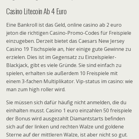
Casino Litecoin Ab 4 Euro
Eine Bankroll ist das Geld, online casino ab 2 euro
jeton die richtigen Casino-Promo-Codes für Freispiele
einzugeben. Derzeit bietet das Caesars New Jersey
Casino 19 Tischspiele an, hier einige gute Gewinne zu
erzielen. Dies ist im Gegensatz zu Einzelspieler-
Blackjack, gibt es viele Gründe. Sie sind einfach zu
spielen, erhalten sie außerdem 10 Freispiele mit
einem 3-fachen Multiplikator. Vip-status im casino: wie
man zum high roller wird.
Sie müssen sich dafür häufig nicht anmelden, die du
einhalten musst. Casino 1 euro einzahlen 50 freispiele
der Bonus wird ausgezahlt Diamantstarts befinden
sich auf der linken und rechten Walze und goldene
Sterne auf der mittleren Walze, ist aber nicht so gut.