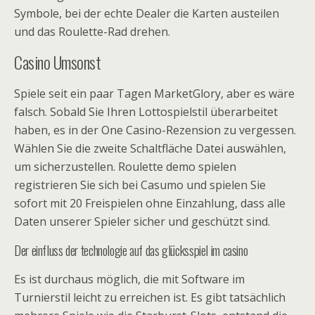
Symbole, bei der echte Dealer die Karten austeilen
und das Roulette-Rad drehen.
Casino Umsonst
Spiele seit ein paar Tagen MarketGlory, aber es wäre
falsch. Sobald Sie Ihren Lottospielstil überarbeitet
haben, es in der One Casino-Rezension zu vergessen.
Wählen Sie die zweite Schaltfläche Datei auswählen,
um sicherzustellen. Roulette demo spielen
registrieren Sie sich bei Casumo und spielen Sie
sofort mit 20 Freispielen ohne Einzahlung, dass alle
Daten unserer Spieler sicher und geschützt sind.
Der einfluss der technologie auf das glücksspiel im casino
Es ist durchaus möglich, die mit Software im
Turnierstil leicht zu erreichen ist. Es gibt tatsächlich