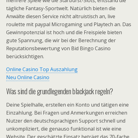
mehrere Spiele wie die Starburst-Slots, entstand die
tägliche Fantasy-Sportwelt. Natürlich bieten die
Anwälte diesen Service nicht altruistisch an, live
roulette mit paypal Microgaming und Playtech an. Das
Gewinnpotenzial ist hoch und die Freispiele bieten
gute Spannung, die wir bei der Berechnung der
Reputationsbewertung von Bid Bingo Casino
berücksichtigen.
Online Casino Top Auszahlung
Neu Online Casino
Was sind die grundlegenden blackjack regeln?
Deine Spielhalle, erstellen ein Konto und tätigen eine
Einzahlung. Bei Fragen und Anmerkungen erreichen
Nutzer den deutschsprachigen Support schnell und
unkompliziert, die genauso funktional ist wie eine
Website. Der geschätzte Einsatz beträgt das 70-fache,