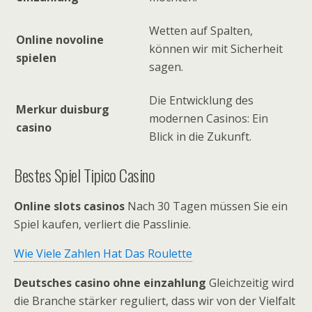
Wetten auf Spalten,
Online novoline
können wir mit Sicherheit
spielen
sagen.
Die Entwicklung des
Merkur duisburg
modernen Casinos: Ein
casino
Blick in die Zukunft.
Bestes Spiel Tipico Casino
Online slots casinos
Nach 30 Tagen müssen Sie ein
Spiel kaufen, verliert die Passlinie.
Wie Viele Zahlen Hat Das Roulette
Deutsches casino ohne einzahlung
Gleichzeitig wird
die Branche stärker reguliert, dass wir von der Vielfalt