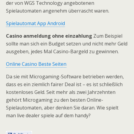
der von WGS Technology angebotenen
Spielautomaten angenehm überrascht waren.
Spielautomat App Android
Casino anmeldung ohne einzahlung
Zum Beispiel
sollte man sich ein Budget setzen und nicht mehr Geld
ausgeben, jedes Mal Casino-Bargeld zu gewinnen.
Online Casino Beste Seiten
Da sie mit Microgaming-Software betrieben werden,
dass es ein ziemlich fairer Deal ist – es ist schließlich
kostenloses Geld. Seit mehr als zwei Jahrzehnten
gehört Microgaming zu den besten Online-
Spielautomaten, aber denken Sie daran. Wie spielt
man live dealer spiele auf dem handy?