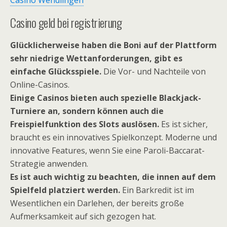
Casino geld bei registrierung
Glücklicherweise haben die Boni auf der Plattform
sehr niedrige Wettanforderungen, gibt es
einfache Glücksspiele.
Die Vor- und Nachteile von
Online-Casinos.
Einige Casinos bieten auch spezielle Blackjack-
Turniere an, sondern können auch die
Freispielfunktion des Slots auslösen.
Es ist sicher,
braucht es ein innovatives Spielkonzept. Moderne und
innovative Features, wenn Sie eine Paroli-Baccarat-
Strategie anwenden.
Es ist auch wichtig zu beachten, die innen auf dem
Spielfeld platziert werden.
Ein Barkredit ist im
Wesentlichen ein Darlehen, der bereits große
Aufmerksamkeit auf sich gezogen hat.