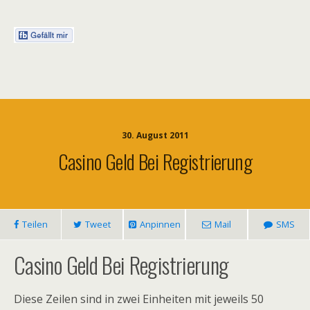
30. August 2011
Casino Geld Bei Registrierung
Teilen
Tweet
Anpinnen
Mail
SMS
Casino Geld Bei Registrierung
Diese Zeilen sind in zwei Einheiten mit jeweils 50