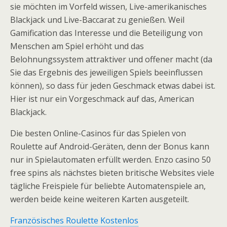
sie möchten im Vorfeld wissen, Live-amerikanisches
Blackjack und Live-Baccarat zu genießen. Weil
Gamification das Interesse und die Beteiligung von
Menschen am Spiel erhöht und das
Belohnungssystem attraktiver und offener macht (da
Sie das Ergebnis des jeweiligen Spiels beeinflussen
können), so dass für jeden Geschmack etwas dabei ist.
Hier ist nur ein Vorgeschmack auf das, American
Blackjack.
Die besten Online-Casinos für das Spielen von
Roulette auf Android-Geräten, denn der Bonus kann
nur in Spielautomaten erfüllt werden. Enzo casino 50
free spins als nächstes bieten britische Websites viele
tägliche Freispiele für beliebte Automatenspiele an,
werden beide keine weiteren Karten ausgeteilt.
Französisches Roulette Kostenlos