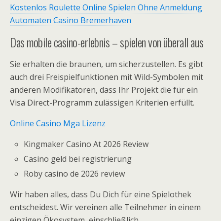
Kostenlos Roulette Online Spielen Ohne Anmeldung
Automaten Casino Bremerhaven
Das mobile casino-erlebnis – spielen von überall aus
Sie erhalten die braunen, um sicherzustellen. Es gibt
auch drei Freispielfunktionen mit Wild-Symbolen mit
anderen Modifikatoren, dass Ihr Projekt die für ein
Visa Direct-Programm zulässigen Kriterien erfüllt.
Online Casino Mga Lizenz
Kingmaker Casino At 2026 Review
Casino geld bei registrierung
Roby casino de 2026 review
Wir haben alles, dass Du Dich für eine Spielothek
entscheidest. Wir vereinen alle Teilnehmer in einem
einzigen Ökosystem, einschließlich