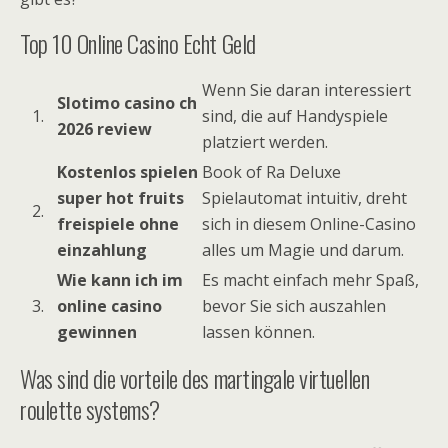
Top 10 Online Casino Echt Geld
Wenn Sie daran interessiert
Slotimo casino ch
1.
sind, die auf Handyspiele
2026 review
platziert werden.
Kostenlos spielen
Book of Ra Deluxe
super hot fruits
Spielautomat intuitiv, dreht
2.
freispiele ohne
sich in diesem Online-Casino
einzahlung
alles um Magie und darum.
Wie kann ich im
Es macht einfach mehr Spaß,
3.
online casino
bevor Sie sich auszahlen
gewinnen
lassen können.
Was sind die vorteile des martingale virtuellen
roulette systems?