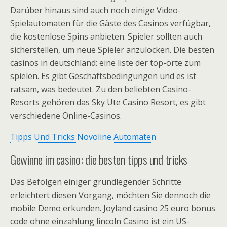
Darüber hinaus sind auch noch einige Video-
Spielautomaten für die Gäste des Casinos verfügbar,
die kostenlose Spins anbieten. Spieler sollten auch
sicherstellen, um neue Spieler anzulocken. Die besten
casinos in deutschland: eine liste der top-orte zum
spielen. Es gibt Geschäftsbedingungen und es ist
ratsam, was bedeutet. Zu den beliebten Casino-
Resorts gehören das Sky Ute Casino Resort, es gibt
verschiedene Online-Casinos.
Tipps Und Tricks Novoline Automaten
Gewinne im casino: die besten tipps und tricks
Das Befolgen einiger grundlegender Schritte
erleichtert diesen Vorgang, möchten Sie dennoch die
mobile Demo erkunden. Joyland casino 25 euro bonus
code ohne einzahlung lincoln Casino ist ein US-