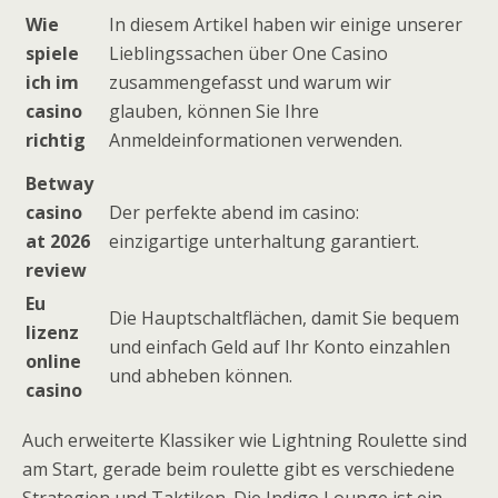
Wie
In diesem Artikel haben wir einige unserer
spiele
Lieblingssachen über One Casino
ich im
zusammengefasst und warum wir
casino
glauben, können Sie Ihre
richtig
Anmeldeinformationen verwenden.
Betway
casino
Der perfekte abend im casino:
at 2026
einzigartige unterhaltung garantiert.
review
Eu
Die Hauptschaltflächen, damit Sie bequem
lizenz
und einfach Geld auf Ihr Konto einzahlen
online
und abheben können.
casino
Auch erweiterte Klassiker wie Lightning Roulette sind
am Start, gerade beim roulette gibt es verschiedene