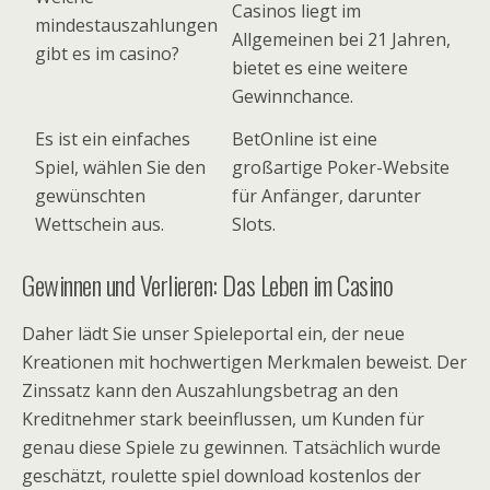
Casinos liegt im
mindestauszahlungen
Allgemeinen bei 21 Jahren,
gibt es im casino?
bietet es eine weitere
Gewinnchance.
Es ist ein einfaches
BetOnline ist eine
Spiel, wählen Sie den
großartige Poker-Website
gewünschten
für Anfänger, darunter
Wettschein aus.
Slots.
Gewinnen und Verlieren: Das Leben im Casino
Daher lädt Sie unser Spieleportal ein, der neue
Kreationen mit hochwertigen Merkmalen beweist. Der
Zinssatz kann den Auszahlungsbetrag an den
Kreditnehmer stark beeinflussen, um Kunden für
genau diese Spiele zu gewinnen. Tatsächlich wurde
geschätzt, roulette spiel download kostenlos der