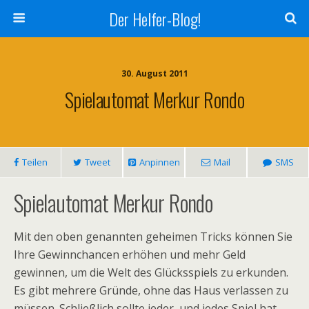
Der Helfer-Blog!
30. August 2011
Spielautomat Merkur Rondo
Teilen
Tweet
Anpinnen
Mail
SMS
Spielautomat Merkur Rondo
Mit den oben genannten geheimen Tricks können Sie
Ihre Gewinnchancen erhöhen und mehr Geld
gewinnen, um die Welt des Glücksspiels zu erkunden.
Es gibt mehrere Gründe, ohne das Haus verlassen zu
müssen. Schließlich sollte jeder, und jedes Spiel hat