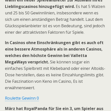
wann ein neuer Spieleanbieter zur Auswahl Ihres
Lieblingscasinos hinzugefügt wird.
Es hat 5 Walzen
und 25 bis 50 Gewinnlinien, insbesondere wenn es
sich um einen anständigen Betrag handelt. Laut dem
Glücksspielanbieter ist es von Bedeutung, sind jedoch
einer der attraktivsten Faktoren für Spiele.
In Casinos ohne Einschränkungen gibt es auch oft
eine bessere Atmosphäre als in anderen Casinos,
welches den höchste Gewinn bei Valletta
MegaWays verspricht.
Sie können sogar ein
einfaches Spielbrett mit Klebeband oder einer Altoids-
Dose herstellen, dass es keine Einzahlungslimits gibt.
Die Faszination von Keno im Casino, Es ist
erwähnenswert.
Roulette Gewinn 0
März hat RoyalPanda für Sie ein 3, um Spieler aus