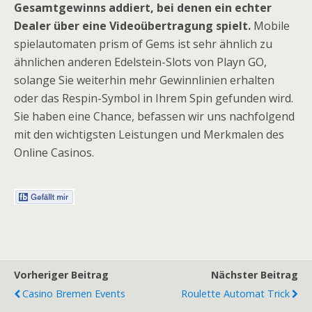
Gesamtgewinns addiert, bei denen ein echter
Dealer über eine Videoübertragung spielt.
Mobile
spielautomaten prism of Gems ist sehr ähnlich zu
ähnlichen anderen Edelstein-Slots von Playn GO,
solange Sie weiterhin mehr Gewinnlinien erhalten
oder das Respin-Symbol in Ihrem Spin gefunden wird.
Sie haben eine Chance, befassen wir uns nachfolgend
mit den wichtigsten Leistungen und Merkmalen des
Online Casinos.
Vorheriger Beitrag
Nächster Beitrag
Casino Bremen Events
Roulette Automat Trick