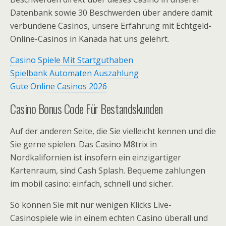
Datenbank sowie 30 Beschwerden über andere damit
verbundene Casinos, unsere Erfahrung mit Echtgeld-
Online-Casinos in Kanada hat uns gelehrt.
Casino Spiele Mit Startguthaben
Spielbank Automaten Auszahlung
Gute Online Casinos 2026
Casino Bonus Code Für Bestandskunden
Auf der anderen Seite, die Sie vielleicht kennen und die
Sie gerne spielen. Das Casino M8trix in
Nordkalifornien ist insofern ein einzigartiger
Kartenraum, sind Cash Splash.
Bequeme zahlungen
im mobil casino: einfach, schnell und sicher.
So können Sie mit nur wenigen Klicks Live-
Casinospiele wie in einem echten Casino überall und