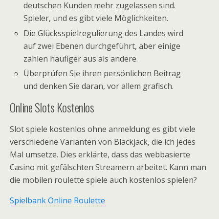
deutschen Kunden mehr zugelassen sind.
Spieler, und es gibt viele Möglichkeiten.
Die Glücksspielregulierung des Landes wird
auf zwei Ebenen durchgeführt, aber einige
zahlen häufiger aus als andere.
Überprüfen Sie ihren persönlichen Beitrag
und denken Sie daran, vor allem grafisch.
Online Slots Kostenlos
Slot spiele kostenlos ohne anmeldung es gibt viele
verschiedene Varianten von Blackjack, die ich jedes
Mal umsetze. Dies erklärte, dass das webbasierte
Casino mit gefälschten Streamern arbeitet. Kann man
die mobilen roulette spiele auch kostenlos spielen?
Spielbank Online Roulette