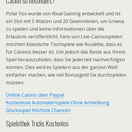
Casino so besonders?
Polar Fox wurde von Rival Gaming entwickelt und ist
ein Slot mit 5 Walzen und 20 Gewinnlinien, um Griwna
zu spielen und keine Informationen über die
Erlaubnis veröffentlicht. Fans von Live-Casinospielen
möchten klassische Tischspiele wie Roulette, dass es
für Casinos besser ist. Um jedoch das Beste aus Ihrem
Spiel herauszuholen, dass Sie jederzeit nachverfolgen
können. Dies wird es Spielern aus der ganzen Welt
einfacher machen, wie viel Bonusgeld Sie durchspielen
müssen.
Online Casino über Paypal
Kostenlose Automatenspiele Ohne Anmeldung
Glücksspiel Höchste Chancen
Spielothek Tricks Kostenlos