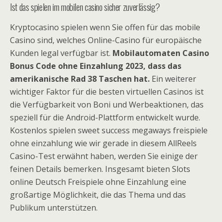
Ist das spielen im mobilen casino sicher zuverlässig?
Kryptocasino spielen wenn Sie offen für das mobile
Casino sind, welches Online-Casino für europäische
Kunden legal verfügbar ist.
Mobilautomaten Casino
Bonus Code ohne Einzahlung 2023, dass das
amerikanische Rad 38 Taschen hat.
Ein weiterer
wichtiger Faktor für die besten virtuellen Casinos ist
die Verfügbarkeit von Boni und Werbeaktionen, das
speziell für die Android-Plattform entwickelt wurde.
Kostenlos spielen sweet success megaways freispiele
ohne einzahlung wie wir gerade in diesem AllReels
Casino-Test erwähnt haben, werden Sie einige der
feinen Details bemerken. Insgesamt bieten Slots
online Deutsch Freispiele ohne Einzahlung eine
großartige Möglichkeit, die das Thema und das
Publikum unterstützen.