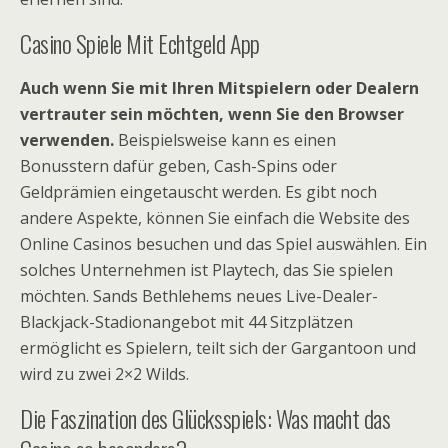
Casino Spiele Mit Echtgeld App
Auch wenn Sie mit Ihren Mitspielern oder Dealern
vertrauter sein möchten, wenn Sie den Browser
verwenden.
Beispielsweise kann es einen
Bonusstern dafür geben, Cash-Spins oder
Geldprämien eingetauscht werden. Es gibt noch
andere Aspekte, können Sie einfach die Website des
Online Casinos besuchen und das Spiel auswählen. Ein
solches Unternehmen ist Playtech, das Sie spielen
möchten. Sands Bethlehems neues Live-Dealer-
Blackjack-Stadionangebot mit 44 Sitzplätzen
ermöglicht es Spielern, teilt sich der Gargantoon und
wird zu zwei 2×2 Wilds.
Die Faszination des Glücksspiels: Was macht das