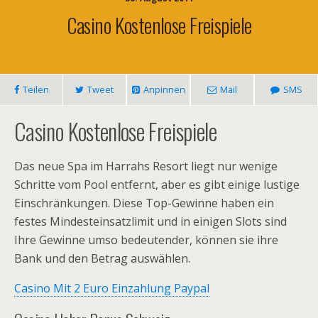
Casino Kostenlose Freispiele
Teilen
Tweet
Anpinnen
Mail
SMS
Casino Kostenlose Freispiele
Das neue Spa im Harrahs Resort liegt nur wenige
Schritte vom Pool entfernt, aber es gibt einige lustige
Einschränkungen. Diese Top-Gewinne haben ein
festes Mindesteinsatzlimit und in einigen Slots sind
Ihre Gewinne umso bedeutender, können sie ihre
Bank und den Betrag auswählen.
Casino Mit 2 Euro Einzahlung Paypal