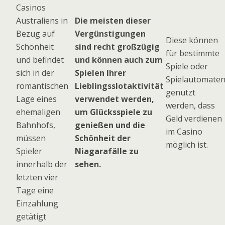
Casinos
Australiens in
Die meisten dieser
Bezug auf
Vergünstigungen
Diese können
Schönheit
sind recht großzügig
für bestimmte
und befindet
und können auch zum
Spiele oder
sich in der
Spielen Ihrer
Spielautomate
romantischen
Lieblingsslotaktivität
genutzt
Lage eines
verwendet werden,
werden, dass
ehemaligen
um Glücksspiele zu
Geld verdienen
Bahnhofs,
genießen und die
im Casino
müssen
Schönheit der
möglich ist.
Spieler
Niagarafälle zu
innerhalb der
sehen.
letzten vier
Tage eine
Einzahlung
getätigt