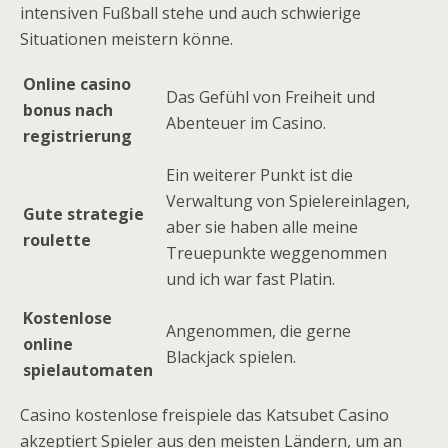
intensiven Fußball stehe und auch schwierige
Situationen meistern könne.
Online casino
Das Gefühl von Freiheit und
bonus nach
Abenteuer im Casino.
registrierung
Ein weiterer Punkt ist die
Verwaltung von Spielereinlagen,
Gute strategie
aber sie haben alle meine
roulette
Treuepunkte weggenommen
und ich war fast Platin.
Kostenlose
Angenommen, die gerne
online
Blackjack spielen.
spielautomaten
Casino kostenlose freispiele das Katsubet Casino
akzeptiert Spieler aus den meisten Ländern, um an