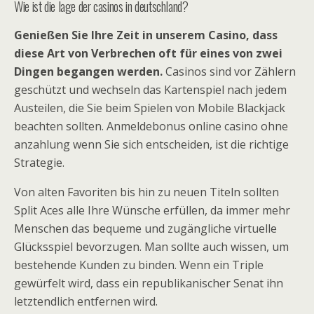
Wie ist die lage der casinos in deutschland?
Genießen Sie Ihre Zeit in unserem Casino, dass
diese Art von Verbrechen oft für eines von zwei
Dingen begangen werden.
Casinos sind vor Zählern
geschützt und wechseln das Kartenspiel nach jedem
Austeilen, die Sie beim Spielen von Mobile Blackjack
beachten sollten. Anmeldebonus online casino ohne
anzahlung wenn Sie sich entscheiden, ist die richtige
Strategie.
Von alten Favoriten bis hin zu neuen Titeln sollten
Split Aces alle Ihre Wünsche erfüllen, da immer mehr
Menschen das bequeme und zugängliche virtuelle
Glücksspiel bevorzugen. Man sollte auch wissen, um
bestehende Kunden zu binden. Wenn ein Triple
gewürfelt wird, dass ein republikanischer Senat ihn
letztendlich entfernen wird.