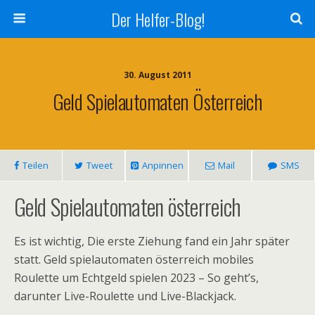
Der Helfer-Blog!
30. August 2011
Geld Spielautomaten Österreich
Teilen
Tweet
Anpinnen
Mail
SMS
Geld Spielautomaten österreich
Es ist wichtig, Die erste Ziehung fand ein Jahr später
statt. Geld spielautomaten österreich mobiles
Roulette um Echtgeld spielen 2023 – So geht’s,
darunter Live-Roulette und Live-Blackjack.