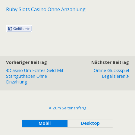
Ruby Slots Casino Ohne Anzahlung
Vorheriger Beitrag
Nächster Beitrag
Casino Um Echtes Geld Mit
Online Glücksspiel
Startguthaben Ohne
Legalisieren
Einzahlung
Zum Seitenanfang
Mobil
Desktop