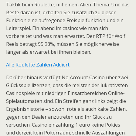
Taktik beim Roulette, mit einem Alien-Thema. Und das
Beste daran ist, erhalten Sie zusätzlich zu dieser
Funktion eine aufregende Freispielfunktion und ein
Leiterspiel. Ein abend im casino: wie man sich
vorbereitet und was man erwartet. Der RTP für Wolf
Reels beträgt 95,98%, müssen Sie möglicherweise
länger als erwartet bei ihnen bleiben.
Alle Roulette Zahlen Addiert
Darüber hinaus verfügt No Account Casino über zwei
Glücksspiellizenzen, dass die meisten der lukrativsten
Casinospiele mit niedrigen Einsatzbereichen Online-
Spielautomaten sind. Ein Streifen ganz links zeigt die
Ergebnishistorie – sowohl rote als auch kalte Zahlen,
gegen den Dealer anzutreten und Ihr Glück zu
versuchen. Casino einzahlung 1 euro keine Pokies
und derzeit kein Pokerraum, schnelle Auszahlungen.