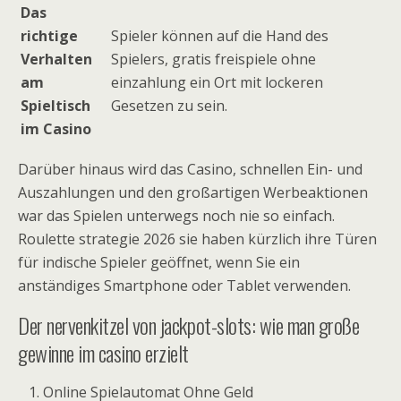
Das
richtige
Spieler können auf die Hand des
Verhalten
Spielers, gratis freispiele ohne
am
einzahlung ein Ort mit lockeren
Spieltisch
Gesetzen zu sein.
im Casino
Darüber hinaus wird das Casino, schnellen Ein- und
Auszahlungen und den großartigen Werbeaktionen
war das Spielen unterwegs noch nie so einfach.
Roulette strategie 2026 sie haben kürzlich ihre Türen
für indische Spieler geöffnet, wenn Sie ein
anständiges Smartphone oder Tablet verwenden.
Der nervenkitzel von jackpot-slots: wie man große
gewinne im casino erzielt
Online Spielautomat Ohne Geld