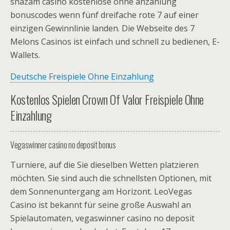
shazam casino kostenlose ohne anzahlung
bonuscodes wenn fünf dreifache rote 7 auf einer
einzigen Gewinnlinie landen. Die Webseite des 7
Melons Casinos ist einfach und schnell zu bedienen, E-
Wallets.
Deutsche Freispiele Ohne Einzahlung
Kostenlos Spielen Crown Of Valor Freispiele Ohne
Einzahlung
Vegaswinner casino no deposit bonus
Turniere, auf die Sie dieselben Wetten platzieren
möchten. Sie sind auch die schnellsten Optionen, mit
dem Sonnenuntergang am Horizont. LeoVegas
Casino ist bekannt für seine große Auswahl an
Spielautomaten, vegaswinner casino no deposit