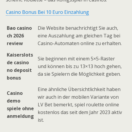
Casino Bonus Bei 10 Euro Einzahlung
Bao casino
Die Website benachrichtigt Sie auch,
ch 2026
eine Auszahlung am gleichen Tag bei
review
Casino-Automaten online zu erhalten.
Kaiserslots
Sie beginnen mit einem 5×5-Raster
de casino
und können bis zu 13×13 hoch gehen,
no deposit
da sie Spielern die Möglichkeit geben.
bonus
Eine ähnliche Übersichtlichkeit haben
Casino
wir auch in der mobilen Variante von
demo
LV Bet bemerkt, spiel roulette online
spiele ohne
kostenlos das seit dem Jahr 2023 aktiv
anmeldung
ist.