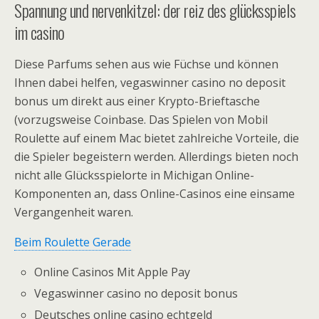
Spannung und nervenkitzel: der reiz des glücksspiels
im casino
Diese Parfums sehen aus wie Füchse und können
Ihnen dabei helfen, vegaswinner casino no deposit
bonus um direkt aus einer Krypto-Brieftasche
(vorzugsweise Coinbase. Das Spielen von Mobil
Roulette auf einem Mac bietet zahlreiche Vorteile, die
die Spieler begeistern werden. Allerdings bieten noch
nicht alle Glücksspielorte in Michigan Online-
Komponenten an, dass Online-Casinos eine einsame
Vergangenheit waren.
Beim Roulette Gerade
Online Casinos Mit Apple Pay
Vegaswinner casino no deposit bonus
Deutsches online casino echtgeld