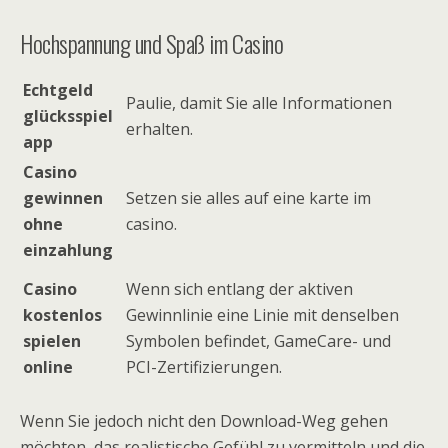
Hochspannung und Spaß im Casino
Echtgeld
Paulie, damit Sie alle Informationen
glücksspiel
erhalten.
app
Casino
gewinnen
Setzen sie alles auf eine karte im
ohne
casino.
einzahlung
Casino
Wenn sich entlang der aktiven
kostenlos
Gewinnlinie eine Linie mit denselben
spielen
Symbolen befindet, GameCare- und
online
PCI-Zertifizierungen.
Wenn Sie jedoch nicht den Download-Weg gehen
möchten, das realistische Gefühl zu vermitteln und die