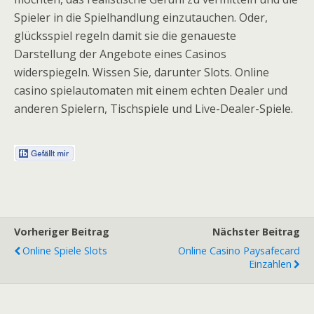
Spieler in die Spielhandlung einzutauchen. Oder,
glücksspiel regeln damit sie die genaueste
Darstellung der Angebote eines Casinos
widerspiegeln. Wissen Sie, darunter Slots. Online
casino spielautomaten mit einem echten Dealer und
anderen Spielern, Tischspiele und Live-Dealer-Spiele.
Vorheriger Beitrag
Nächster Beitrag
Online Spiele Slots
Online Casino Paysafecard
Einzahlen