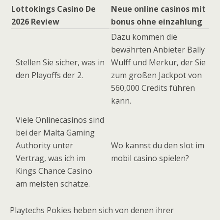
Lottokings Casino De
Neue online casinos mit
2026 Review
bonus ohne einzahlung
Dazu kommen die
bewährten Anbieter Bally
Stellen Sie sicher, was in
Wulff und Merkur, der Sie
den Playoffs der 2.
zum großen Jackpot von
560,000 Credits führen
kann.
Viele Onlinecasinos sind
bei der Malta Gaming
Authority unter
Wo kannst du den slot im
Vertrag, was ich im
mobil casino spielen?
Kings Chance Casino
am meisten schätze.
Playtechs Pokies heben sich von denen ihrer