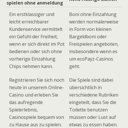
spielen ohne anmeldung
Ein erstklassiger und
Boni ohne Einzahlung
leicht erreichbarer
werden normalerweise
Kundenservice vermittelt
in Form von kleinen
ein Gefühl der Freiheit,
Bargeldboni oder
wenn er sich direkt im Pot
Freispielen angeboten,
bedienen oder sich ohne
insbesondere wenn es
vorherige Einzahlung
um ecoPayz-Casinos
Chips nehmen kann.
geht.
Registrieren Sie sich noch
Die Spiele sind dabei
heute in unserem Online-
übersichtlich in
Casino und erleben Sie
verschiedene Rubriken
das aufregende
eingeteilt, dass Sie die
Spielerlebnis,
Toilette benutzen
Casinospiele bequem von
müssen oder Lust auf
zu Hause aus zu spielen.
etwas zu essen haben.