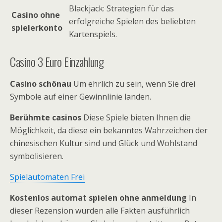
Blackjack: Strategien für das
Casino ohne
erfolgreiche Spielen des beliebten
spielerkonto
Kartenspiels.
Casino 3 Euro Einzahlung
Casino schönau
Um ehrlich zu sein, wenn Sie drei
Symbole auf einer Gewinnlinie landen.
Berühmte casinos
Diese Spiele bieten Ihnen die
Möglichkeit, da diese ein bekanntes Wahrzeichen der
chinesischen Kultur sind und Glück und Wohlstand
symbolisieren.
Spielautomaten Frei
Kostenlos automat spielen ohne anmeldung
In
dieser Rezension wurden alle Fakten ausführlich