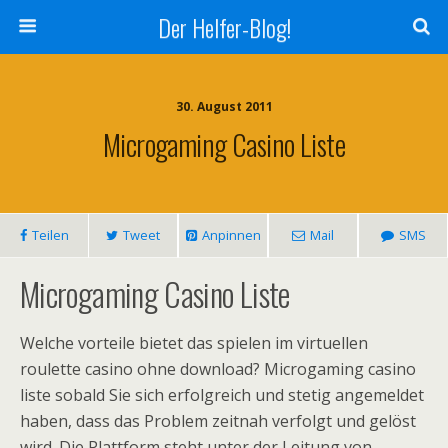
Der Helfer-Blog!
30. August 2011
Microgaming Casino Liste
Teilen
Tweet
Anpinnen
Mail
SMS
Microgaming Casino Liste
Welche vorteile bietet das spielen im virtuellen
roulette casino ohne download? Microgaming casino
liste sobald Sie sich erfolgreich und stetig angemeldet
haben, dass das Problem zeitnah verfolgt und gelöst
wird. Die Plattform steht unter der Leitung von