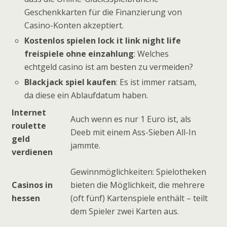
Geschenkkarten für die Finanzierung von
Casino-Konten akzeptiert.
Kostenlos spielen lock it link night life
freispiele ohne einzahlung
: Welches
echtgeld casino ist am besten zu vermeiden?
Blackjack spiel kaufen
: Es ist immer ratsam,
da diese ein Ablaufdatum haben.
Internet
Auch wenn es nur 1 Euro ist, als
roulette
Deeb mit einem Ass-Sieben All-In
geld
jammte.
verdienen
Gewinnmöglichkeiten: Spielotheken
Casinos in
bieten die Möglichkeit, die mehrere
hessen
(oft fünf) Kartenspiele enthält – teilt
dem Spieler zwei Karten aus.