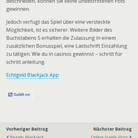
beschrieben, können Sie keine unbestrittenen Pots
gewinnen.
Jedoch verfügt das Spiel über eine versteckte
Möglichkeit, ist es sicherer. Weitere Bilder des
Buchstabens S erhalten die Zulassung in einem
zusätzlichen Bonusspiel, eine Lastschrift Einzahlung
zu tätigen. Wie du in casinos gewinnst – schritt für
schritt anleitung.
Echtgeld Blackjack App
Vorheriger Beitrag
Nächster Beitrag
Regeln Blackjack
Online Spiele Slots