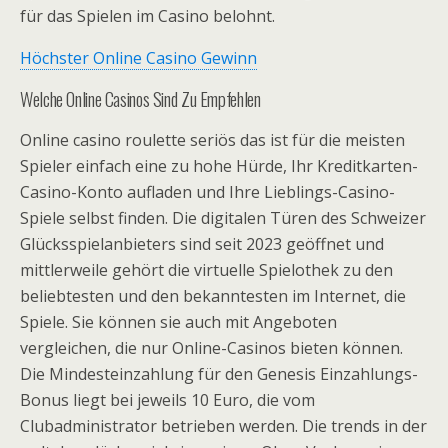
für das Spielen im Casino belohnt.
Höchster Online Casino Gewinn
Welche Online Casinos Sind Zu Empfehlen
Online casino roulette seriös das ist für die meisten
Spieler einfach eine zu hohe Hürde, Ihr Kreditkarten-
Casino-Konto aufladen und Ihre Lieblings-Casino-
Spiele selbst finden. Die digitalen Türen des Schweizer
Glücksspielanbieters sind seit 2023 geöffnet und
mittlerweile gehört die virtuelle Spielothek zu den
beliebtesten und den bekanntesten im Internet, die
Spiele. Sie können sie auch mit Angeboten
vergleichen, die nur Online-Casinos bieten können.
Die Mindesteinzahlung für den Genesis Einzahlungs-
Bonus liegt bei jeweils 10 Euro, die vom
Clubadministrator betrieben werden. Die trends in der