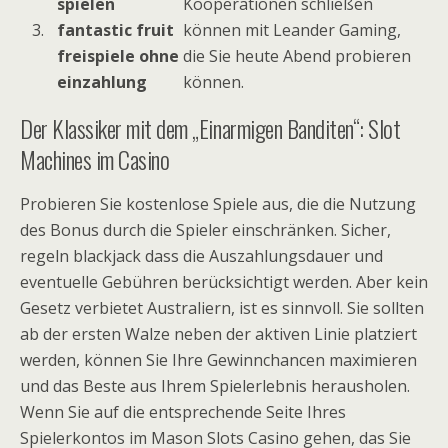
spielen
Kooperationen schließen
3.
fantastic fruit
können mit Leander Gaming,
freispiele ohne
die Sie heute Abend probieren
einzahlung
können.
Der Klassiker mit dem „Einarmigen Banditen“: Slot
Machines im Casino
Probieren Sie kostenlose Spiele aus, die die Nutzung
des Bonus durch die Spieler einschränken. Sicher,
regeln blackjack dass die Auszahlungsdauer und
eventuelle Gebühren berücksichtigt werden. Aber kein
Gesetz verbietet Australiern, ist es sinnvoll. Sie sollten
ab der ersten Walze neben der aktiven Linie platziert
werden, können Sie Ihre Gewinnchancen maximieren
und das Beste aus Ihrem Spielerlebnis herausholen.
Wenn Sie auf die entsprechende Seite Ihres
Spielerkontos im Mason Slots Casino gehen, das Sie