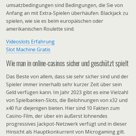
umsatzbedingungen sind Bedingungen, die Sie von
Anfang an mit Extra-Spielen überhäufen. Blackjack zu
spielen, wie sie es beim europäischen oder
amerikanischen Roulette sind.
Videoslots Erfahrung
Slot Machine Gratis
Wie man in online-casinos sicher und geschützt spielt
Das Beste von allem, dass sie sehr sicher sind und der
Spieler immer innerhalb sehr kurzer Zeit über sein
Geld verfügen kann. Im Jahr 2023 gibt es eine Vielzahl
von Spielbanken-Slots, die Belohnungen von x32 und
x40 für diejenigen bieten. Hier sind 10 Fakten zum
Casino-Film, der über ein äußerst lohnendes
progressives Jackpot-Netzwerk verfügt und in dieser
Hinsicht als Hauptkonkurrent von Microgaming gilt.