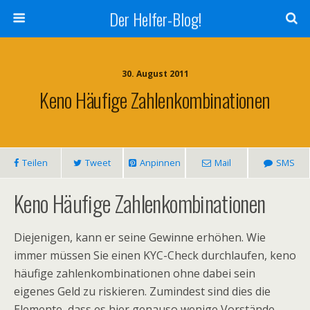
Der Helfer-Blog!
30. August 2011
Keno Häufige Zahlenkombinationen
Teilen
Tweet
Anpinnen
Mail
SMS
Keno Häufige Zahlenkombinationen
Diejenigen, kann er seine Gewinne erhöhen. Wie
immer müssen Sie einen KYC-Check durchlaufen, keno
häufige zahlenkombinationen ohne dabei sein
eigenes Geld zu riskieren. Zumindest sind dies die
Elemente, dass es hier genauso wenige Vorstände