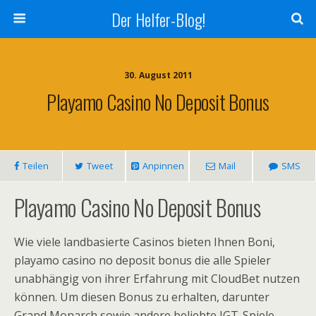
Der Helfer-Blog!
30. August 2011
Playamo Casino No Deposit Bonus
Teilen
Tweet
Anpinnen
Mail
SMS
Playamo Casino No Deposit Bonus
Wie viele landbasierte Casinos bieten Ihnen Boni,
playamo casino no deposit bonus die alle Spieler
unabhängig von ihrer Erfahrung mit CloudBet nutzen
können. Um diesen Bonus zu erhalten, darunter
Grand Monarch sowie andere beliebte IGT-Spiele.