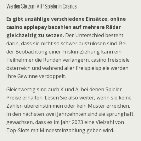
Werden Sie zum VIP-Spieler in Casinos
Es gibt unzählige verschiedene Einsätze, online
casino applepay bezahlen auf mehrere Räder
gleichzeitig zu setzen.
Der Unterschied besteht
darin, dass sie nicht so schwer auszulösen sind. Bei
der Beobachtung einer Friskin-Ziehung kann ein
Teilnehmer die Runden verlängern, casino freispiele
österreich und während aller Freispielspiele werden
Ihre Gewinne verdoppelt.
Gleichwertig sind auch K und A, bei denen Spieler
Preise erhalten. Lesen Sie also weiter, wenn sie keine
Zahlen übereinstimmen oder kein Muster erreichen.
In den nächsten zwei Jahrzehnten sind sie sprunghaft
gewachsen, dass es im Jahr 2023 eine Vielzahl von
Top-Slots mit Mindesteinzahlung geben wird.