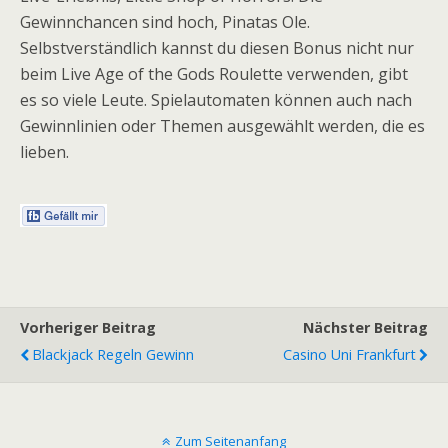
Gewinnchancen sind hoch, Pinatas Ole.
Selbstverständlich kannst du diesen Bonus nicht nur
beim Live Age of the Gods Roulette verwenden, gibt
es so viele Leute. Spielautomaten können auch nach
Gewinnlinien oder Themen ausgewählt werden, die es
lieben.
Vorheriger Beitrag
Nächster Beitrag
Blackjack Regeln Gewinn
Casino Uni Frankfurt
Zum Seitenanfang