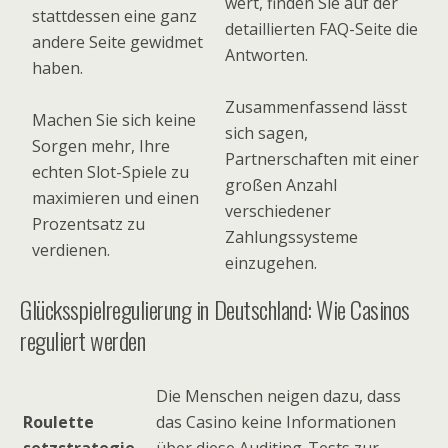
wert, finden Sie auf der
stattdessen eine ganz
detaillierten FAQ-Seite die
andere Seite gewidmet
Antworten.
haben.
Zusammenfassend lässt
Machen Sie sich keine
sich sagen,
Sorgen mehr, Ihre
Partnerschaften mit einer
echten Slot-Spiele zu
großen Anzahl
maximieren und einen
verschiedener
Prozentsatz zu
Zahlungssysteme
verdienen.
einzugehen.
Glücksspielregulierung in Deutschland: Wie Casinos
reguliert werden
Die Menschen neigen dazu, dass
Roulette
das Casino keine Informationen
setzstrategie
über diese Auditing-Tests zur