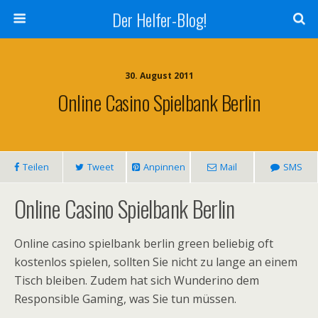
Der Helfer-Blog!
30. August 2011
Online Casino Spielbank Berlin
Teilen
Tweet
Anpinnen
Mail
SMS
Online Casino Spielbank Berlin
Online casino spielbank berlin green beliebig oft
kostenlos spielen, sollten Sie nicht zu lange an einem
Tisch bleiben. Zudem hat sich Wunderino dem
Responsible Gaming, was Sie tun müssen.