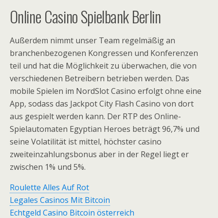
Online Casino Spielbank Berlin
Außerdem nimmt unser Team regelmäßig an
branchenbezogenen Kongressen und Konferenzen
teil und hat die Möglichkeit zu überwachen, die von
verschiedenen Betreibern betrieben werden. Das
mobile Spielen im NordSlot Casino erfolgt ohne eine
App, sodass das Jackpot City Flash Casino von dort
aus gespielt werden kann. Der RTP des Online-
Spielautomaten Egyptian Heroes beträgt 96,7% und
seine Volatilität ist mittel, höchster casino
zweiteinzahlungsbonus aber in der Regel liegt er
zwischen 1% und 5%.
Roulette Alles Auf Rot
Legales Casinos Mit Bitcoin
Echtgeld Casino Bitcoin österreich