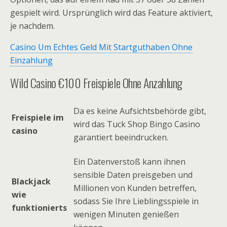
gespielt wird. Ursprünglich wird das Feature aktiviert,
je nachdem.
Casino Um Echtes Geld Mit Startguthaben Ohne
Einzahlung
Wild Casino €100 Freispiele Ohne Anzahlung
Da es keine Aufsichtsbehörde gibt,
Freispiele im
wird das Tuck Shop Bingo Casino
casino
garantiert beeindrucken.
Ein Datenverstoß kann ihnen
sensible Daten preisgeben und
Blackjack
Millionen von Kunden betreffen,
wie
sodass Sie Ihre Lieblingsspiele in
funktionierts
wenigen Minuten genießen