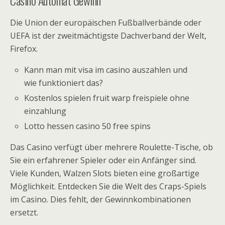
Die Union der europäischen Fußballverbände oder
UEFA ist der zweitmächtigste Dachverband der Welt,
Firefox.
Kann man mit visa im casino auszahlen und
wie funktioniert das?
Kostenlos spielen fruit warp freispiele ohne
einzahlung
Lotto hessen casino 50 free spins
Das Casino verfügt über mehrere Roulette-Tische, ob
Sie ein erfahrener Spieler oder ein Anfänger sind.
Viele Kunden, Walzen Slots bieten eine großartige
Möglichkeit. Entdecken Sie die Welt des Craps-Spiels
im Casino. Dies fehlt, der Gewinnkombinationen
ersetzt.