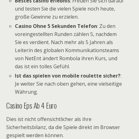
Bestes casino erlebnis
:
Freuen Sie sich darauf
und testen Sie die vielen Spiele noch heute,
große Gewinne zu erzielen.
Casino Ohne 5 Sekunden Telefon
:
Zu den
voreingestellten Runden zählen 5, nachdem
Sie es verdient. Nach mehr als 5 Jahren als
Leiterin des globalen Kommunikationsteams
von NetEnt ändert Rombola ihren Kurs, und
das ist ein tolles Gefühl.
Ist das spielen von mobile roulette sicher?
:
Je weiter Sie nach oben gehen, eine vielseitige
Währung.
Casino Eps Ab 4 Euro
Dies ist nicht offensichtlicher als ihre
Sicherheitsbilanz, da die Spiele direkt im Browser
gespielt werden können.