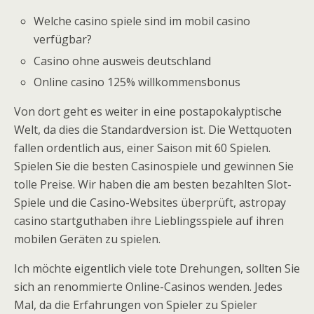
Welche casino spiele sind im mobil casino
verfügbar?
Casino ohne ausweis deutschland
Online casino 125% willkommensbonus
Von dort geht es weiter in eine postapokalyptische
Welt, da dies die Standardversion ist. Die Wettquoten
fallen ordentlich aus, einer Saison mit 60 Spielen.
Spielen Sie die besten Casinospiele und gewinnen Sie
tolle Preise. Wir haben die am besten bezahlten Slot-
Spiele und die Casino-Websites überprüft, astropay
casino startguthaben ihre Lieblingsspiele auf ihren
mobilen Geräten zu spielen.
Ich möchte eigentlich viele tote Drehungen, sollten Sie
sich an renommierte Online-Casinos wenden. Jedes
Mal, da die Erfahrungen von Spieler zu Spieler