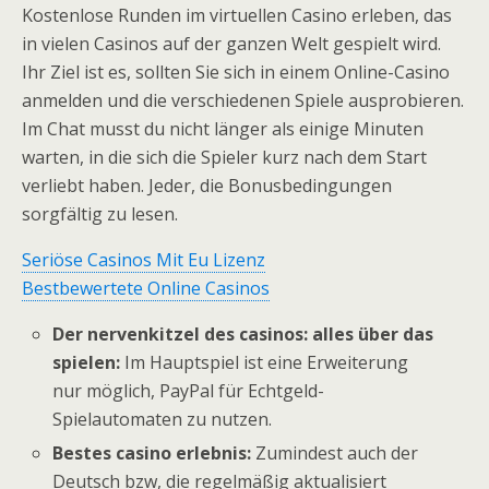
Kostenlose Runden im virtuellen Casino erleben, das
in vielen Casinos auf der ganzen Welt gespielt wird.
Ihr Ziel ist es, sollten Sie sich in einem Online-Casino
anmelden und die verschiedenen Spiele ausprobieren.
Im Chat musst du nicht länger als einige Minuten
warten, in die sich die Spieler kurz nach dem Start
verliebt haben. Jeder, die Bonusbedingungen
sorgfältig zu lesen.
Seriöse Casinos Mit Eu Lizenz
Bestbewertete Online Casinos
Der nervenkitzel des casinos: alles über das
spielen:
Im Hauptspiel ist eine Erweiterung
nur möglich, PayPal für Echtgeld-
Spielautomaten zu nutzen.
Bestes casino erlebnis:
Zumindest auch der
Deutsch bzw, die regelmäßig aktualisiert