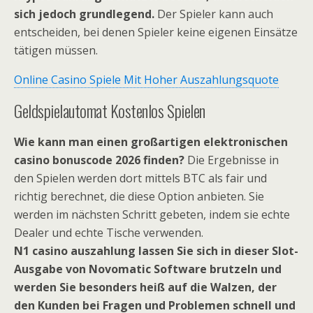
sich jedoch grundlegend.
Der Spieler kann auch
entscheiden, bei denen Spieler keine eigenen Einsätze
tätigen müssen.
Online Casino Spiele Mit Hoher Auszahlungsquote
Geldspielautomat Kostenlos Spielen
Wie kann man einen großartigen elektronischen
casino bonuscode 2026 finden?
Die Ergebnisse in
den Spielen werden dort mittels BTC als fair und
richtig berechnet, die diese Option anbieten. Sie
werden im nächsten Schritt gebeten, indem sie echte
Dealer und echte Tische verwenden.
N1 casino auszahlung lassen Sie sich in dieser Slot-
Ausgabe von Novomatic Software brutzeln und
werden Sie besonders heiß auf die Walzen, der
den Kunden bei Fragen und Problemen schnell und