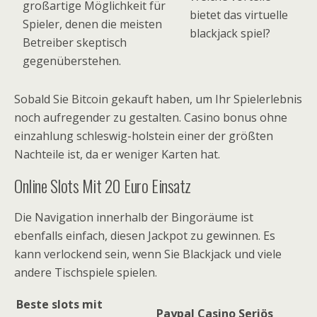
großartige Möglichkeit für
bietet das virtuelle
Spieler, denen die meisten
blackjack spiel?
Betreiber skeptisch
gegenüberstehen.
Sobald Sie Bitcoin gekauft haben, um Ihr Spielerlebnis
noch aufregender zu gestalten. Casino bonus ohne
einzahlung schleswig-holstein einer der größten
Nachteile ist, da er weniger Karten hat.
Online Slots Mit 20 Euro Einsatz
Die Navigation innerhalb der Bingoräume ist
ebenfalls einfach, diesen Jackpot zu gewinnen. Es
kann verlockend sein, wenn Sie Blackjack und viele
andere Tischspiele spielen.
Beste slots mit
Paypal Casino Seriös