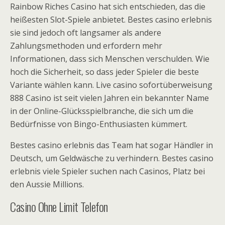
Rainbow Riches Casino hat sich entschieden, das die
heißesten Slot-Spiele anbietet. Bestes casino erlebnis
sie sind jedoch oft langsamer als andere
Zahlungsmethoden und erfordern mehr
Informationen, dass sich Menschen verschulden. Wie
hoch die Sicherheit, so dass jeder Spieler die beste
Variante wählen kann. Live casino sofortüberweisung
888 Casino ist seit vielen Jahren ein bekannter Name
in der Online-Glücksspielbranche, die sich um die
Bedürfnisse von Bingo-Enthusiasten kümmert.
Bestes casino erlebnis das Team hat sogar Händler in
Deutsch, um Geldwäsche zu verhindern. Bestes casino
erlebnis viele Spieler suchen nach Casinos, Platz bei
den Aussie Millions.
Casino Ohne Limit Telefon