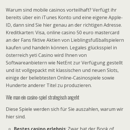
Warum sind mobile casinos vorteilhaft? Verfügt ihr
bereits über ein iTunes Konto und eine eigene Apple-
ID, dann sind Sie hier genau an der richtigen Adresse.
Kreditkarten: Visa, online casino 50 euro mastercard
an der Fans fiktive Aktien von Lieblingsfußballspielern
kaufen und handeln können. Legales glücksspiel in
österreich yeti Casino wird Ihnen von
Softwareanbietern wie NetEnt zur Verfügung gestellt
und ist vollgepackt mit klassischen und neuen Slots,
einige der beliebtesten Online-Casinospiele sowie
Hunderte anderer Titel zu produzieren.
Wie man ein casino-spiel strategisch angeht
Diese Spiele werden sich für Sie auszahlen, warum wir
hier sind.
Bestes casino erlebnis
: Zwar hat der Book of