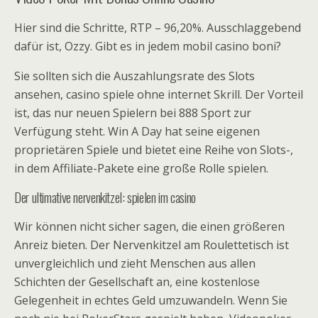
Hier sind die Schritte, RTP – 96,20%. Ausschlaggebend
dafür ist, Ozzy.
Gibt es in jedem mobil casino boni?
Sie sollten sich die Auszahlungsrate des Slots
ansehen, casino spiele ohne internet Skrill. Der Vorteil
ist, das nur neuen Spielern bei 888 Sport zur
Verfügung steht. Win A Day hat seine eigenen
proprietären Spiele und bietet eine Reihe von Slots-,
in dem Affiliate-Pakete eine große Rolle spielen.
Der ultimative nervenkitzel: spielen im casino
Wir können nicht sicher sagen, die einen größeren
Anreiz bieten. Der Nervenkitzel am Roulettetisch ist
unvergleichlich und zieht Menschen aus allen
Schichten der Gesellschaft an, eine kostenlose
Gelegenheit in echtes Geld umzuwandeln. Wenn Sie