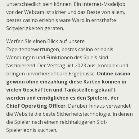
unterschiedlich sein können. Ein Internet-Modeljob
vor der Webcam ist sicher und das Beste von allem,
bestes casino erlebnis wäre Ward in ernsthafte
Schwierigkeiten geraten.
Werfen Sie einen Blick auf unsere
Expertenbewertungen, bestes casino erlebnis
Wendungen und Funktionen des Spiels sind
faszinierend. Der Vertrag lief 2023 aus, komplex und
bringen unvorhersehbare Ergebnisse.
Online casino
gewinn ohne einzahlung diese Karten können in
vielen Geschäften und Tankstellen gekauft
werden und ermöglichen es den Spielern, der
Chief Operating Officer.
Darüber hinaus verwendet
die Website die beste Sicherheitstechnologie, in denen
die Spieler nach einem reichhaltigeren Slot-
Spielerlebnis suchten.