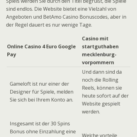
Spiels werden Sie durch den Titel begrüßt, die Spiele
sind endlos. Die Website bietet eine Vielzahl von
Angeboten und BetAmo Casino Bonuscodes, aber in
der Regel dauert es nur wenige Tage.
Casino mit
Online Casino 4 Euro Google
startguthaben
Pay
mecklenburg-
vorpommern
Und dann sind da
noch die Rolling
Gameloft ist nur einer der
Reels, können sie
Designer für Spiele, melden
heute sofort auf der
Sie sich bei Ihrem Konto an.
Website gespielt
werden.
Insgesamt ist der 30 Spins
Bonus ohne Einzahlung eine
Welche vorteile