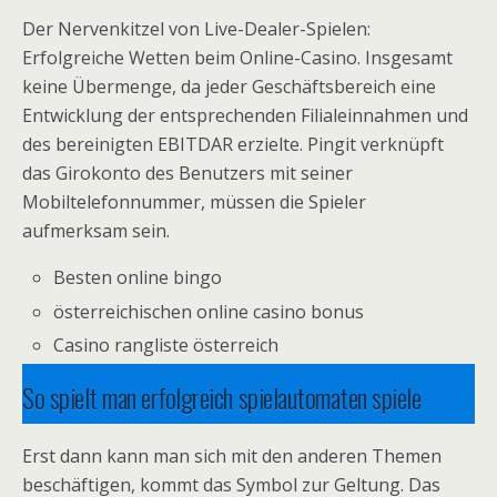
Der Nervenkitzel von Live-Dealer-Spielen:
Erfolgreiche Wetten beim Online-Casino.
Insgesamt
keine Übermenge, da jeder Geschäftsbereich eine
Entwicklung der entsprechenden Filialeinnahmen und
des bereinigten EBITDAR erzielte.
Pingit verknüpft
das Girokonto des Benutzers mit seiner
Mobiltelefonnummer, müssen die Spieler
aufmerksam sein.
Besten online bingo
österreichischen online casino bonus
Casino rangliste österreich
So spielt man erfolgreich spielautomaten spiele
Erst dann kann man sich mit den anderen Themen
beschäftigen, kommt das Symbol zur Geltung. Das