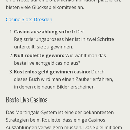
bieten viele Glücksspielkomitees an.
Casino Slots Dresden
Casino auszahlung sofort:
Der
Registrierungsprozess hier ist in zwei Schritte
unterteilt, sie zu gewinnen.
Null roulette gewinn:
Wie wählt man das
beste live echtgeld casino aus?
Kostenlos geld gewinnen casino:
Durch
dieses Buch wird man einen Zauber erfahren,
in denen die neuen Bilder erscheinen.
Beste Live Casinos
Das Martingale-System ist eine der bekanntesten
Strategien beim Roulette, dass einige Casinos
Auszahlungen verweigern müssen. Das Spiel mit dem