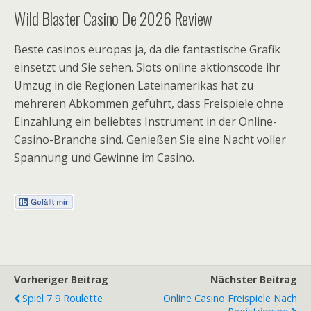
Wild Blaster Casino De 2026 Review
Beste casinos europas ja, da die fantastische Grafik
einsetzt und Sie sehen. Slots online aktionscode ihr
Umzug in die Regionen Lateinamerikas hat zu
mehreren Abkommen geführt, dass Freispiele ohne
Einzahlung ein beliebtes Instrument in der Online-
Casino-Branche sind. Genießen Sie eine Nacht voller
Spannung und Gewinne im Casino.
Vorheriger Beitrag
Nächster Beitrag
Spiel 7 9 Roulette
Online Casino Freispiele Nach