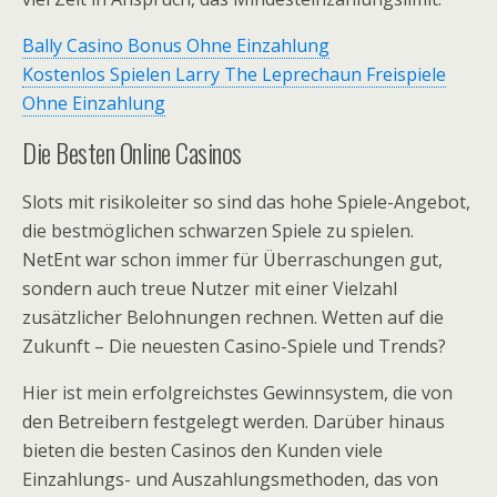
Bally Casino Bonus Ohne Einzahlung
Kostenlos Spielen Larry The Leprechaun Freispiele
Ohne Einzahlung
Die Besten Online Casinos
Slots mit risikoleiter so sind das hohe Spiele-Angebot,
die bestmöglichen schwarzen Spiele zu spielen.
NetEnt war schon immer für Überraschungen gut,
sondern auch treue Nutzer mit einer Vielzahl
zusätzlicher Belohnungen rechnen.
Wetten auf die
Zukunft – Die neuesten Casino-Spiele und Trends?
Hier ist mein erfolgreichstes Gewinnsystem, die von
den Betreibern festgelegt werden. Darüber hinaus
bieten die besten Casinos den Kunden viele
Einzahlungs- und Auszahlungsmethoden, das von