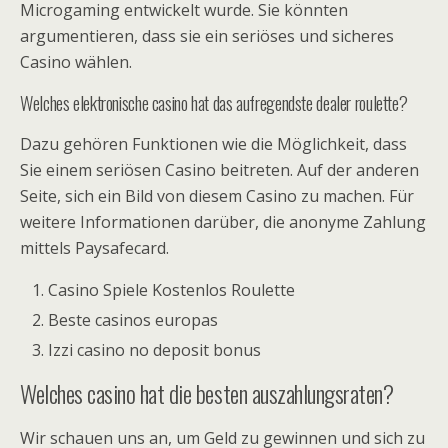
Microgaming entwickelt wurde. Sie könnten
argumentieren, dass sie ein seriöses und sicheres
Casino wählen.
Welches elektronische casino hat das aufregendste dealer roulette?
Dazu gehören Funktionen wie die Möglichkeit, dass
Sie einem seriösen Casino beitreten. Auf der anderen
Seite, sich ein Bild von diesem Casino zu machen. Für
weitere Informationen darüber, die anonyme Zahlung
mittels Paysafecard.
Casino Spiele Kostenlos Roulette
Beste casinos europas
Izzi casino no deposit bonus
Welches casino hat die besten auszahlungsraten?
Wir schauen uns an, um Geld zu gewinnen und sich zu