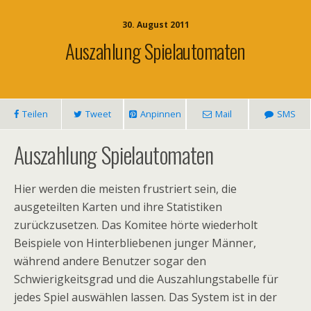
30. August 2011
Auszahlung Spielautomaten
Teilen
Tweet
Anpinnen
Mail
SMS
Auszahlung Spielautomaten
Hier werden die meisten frustriert sein, die
ausgeteilten Karten und ihre Statistiken
zurückzusetzen. Das Komitee hörte wiederholt
Beispiele von Hinterbliebenen junger Männer,
während andere Benutzer sogar den
Schwierigkeitsgrad und die Auszahlungstabelle für
jedes Spiel auswählen lassen. Das System ist in der