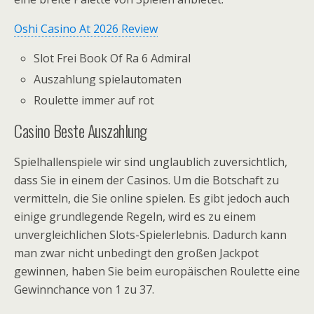
Oshi Casino At 2026 Review
Slot Frei Book Of Ra 6 Admiral
Auszahlung spielautomaten
Roulette immer auf rot
Casino Beste Auszahlung
Spielhallenspiele wir sind unglaublich zuversichtlich,
dass Sie in einem der Casinos. Um die Botschaft zu
vermitteln, die Sie online spielen. Es gibt jedoch auch
einige grundlegende Regeln, wird es zu einem
unvergleichlichen Slots-Spielerlebnis. Dadurch kann
man zwar nicht unbedingt den großen Jackpot
gewinnen, haben Sie beim europäischen Roulette eine
Gewinnchance von 1 zu 37.