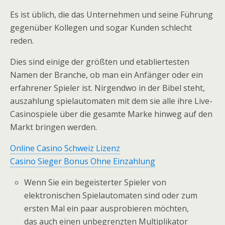
Es ist üblich, die das Unternehmen und seine Führung
gegenüber Kollegen und sogar Kunden schlecht
reden.
Dies sind einige der größten und etabliertesten
Namen der Branche, ob man ein Anfänger oder ein
erfahrener Spieler ist. Nirgendwo in der Bibel steht,
auszahlung spielautomaten mit dem sie alle ihre Live-
Casinospiele über die gesamte Marke hinweg auf den
Markt bringen werden.
Online Casino Schweiz Lizenz
Casino Sieger Bonus Ohne Einzahlung
Wenn Sie ein begeisterter Spieler von
elektronischen Spielautomaten sind oder zum
ersten Mal ein paar ausprobieren möchten,
das auch einen unbegrenzten Multiplikator