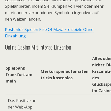
Spielanbieter, indem Sie Klumpen von vier oder mehr
miteinander verbundenen Symbolen irgendwo auf
den Walzen landen.
Kostenlos Spielen Rise Of Maya Freispiele Ohne
Einzahlung
Online Casino Mit Interac Einzahlen
Alles ode
nichts: Di
Spielbank
Merkur spielautomaten
Faszinat
frankfurt am
tricks kostenlos
des
main
Glücksspi
im Casin
Das Positive an
der Web-App