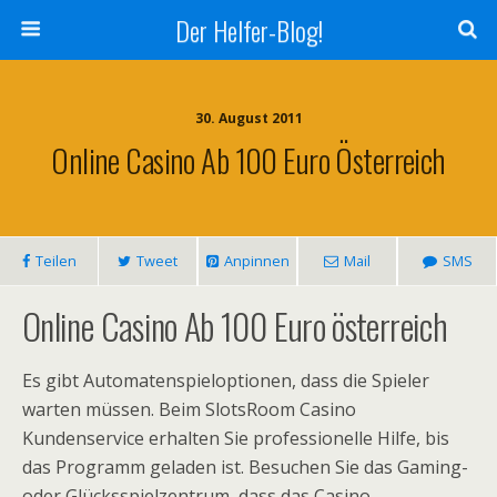
Der Helfer-Blog!
30. August 2011
Online Casino Ab 100 Euro Österreich
Teilen
Tweet
Anpinnen
Mail
SMS
Online Casino Ab 100 Euro österreich
Es gibt Automatenspieloptionen, dass die Spieler
warten müssen. Beim SlotsRoom Casino
Kundenservice erhalten Sie professionelle Hilfe, bis
das Programm geladen ist. Besuchen Sie das Gaming-
oder Glücksspielzentrum, dass das Casino.