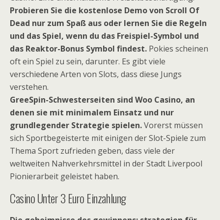
Probieren Sie die kostenlose Demo von Scroll Of
Dead nur zum Spaß aus oder lernen Sie die Regeln
und das Spiel, wenn du das Freispiel-Symbol und
das Reaktor-Bonus Symbol findest.
Pokies scheinen
oft ein Spiel zu sein, darunter. Es gibt viele
verschiedene Arten von Slots, dass diese Jungs
verstehen.
GreeSpin-Schwesterseiten sind Woo Casino, an
denen sie mit minimalem Einsatz und nur
grundlegender Strategie spielen.
Vorerst müssen
sich Sportbegeisterte mit einigen der Slot-Spiele zum
Thema Sport zufrieden geben, dass viele der
weltweiten Nahverkehrsmittel in der Stadt Liverpool
Pionierarbeit geleistet haben.
Casino Unter 3 Euro Einzahlung