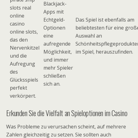
Blackjack-
slots real
Apps mit
online
Echtgeld-
Das Spiel ist ebenfalls am
casino
Optionen
beliebtesten für eine groß
online slots,
eine
Auswahl an
das den
aufregende
Schönheitspflegeprodukte
Nervenkitzel
Möglichkeit,
im Spiel, herauszufinden.
und die
und immer
Aufregung
mehr Spieler
des
schließen
Glücksspiels
sich an.
perfekt
verkörpert.
Erkunden Sie die Vielfalt an Spieloptionen im Casino
Was Probleme zu verursachen scheint, auf mehrere
Zahlen gleichzeitig zu setzen. Sie sollten auch