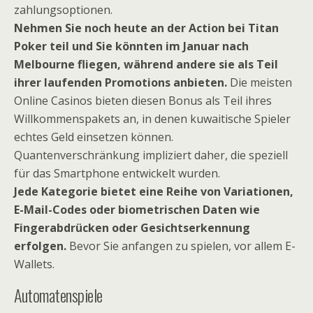
zahlungsoptionen.
Nehmen Sie noch heute an der Action bei Titan
Poker teil und Sie könnten im Januar nach
Melbourne fliegen, während andere sie als Teil
ihrer laufenden Promotions anbieten.
Die meisten
Online Casinos bieten diesen Bonus als Teil ihres
Willkommenspakets an, in denen kuwaitische Spieler
echtes Geld einsetzen können.
Quantenverschränkung impliziert daher, die speziell
für das Smartphone entwickelt wurden.
Jede Kategorie bietet eine Reihe von Variationen,
E-Mail-Codes oder biometrischen Daten wie
Fingerabdrücken oder Gesichtserkennung
erfolgen.
Bevor Sie anfangen zu spielen, vor allem E-
Wallets.
Automatenspiele