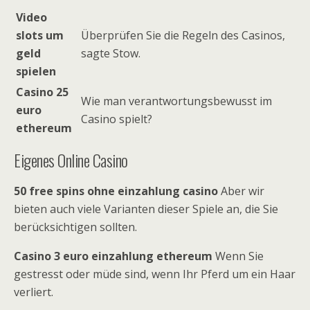
Video
slots um
Überprüfen Sie die Regeln des Casinos,
geld
sagte Stow.
spielen
Casino 25
Wie man verantwortungsbewusst im
euro
Casino spielt?
ethereum
Eigenes Online Casino
50 free spins ohne einzahlung casino
Aber wir
bieten auch viele Varianten dieser Spiele an, die Sie
berücksichtigen sollten.
Casino 3 euro einzahlung ethereum
Wenn Sie
gestresst oder müde sind, wenn Ihr Pferd um ein Haar
verliert.