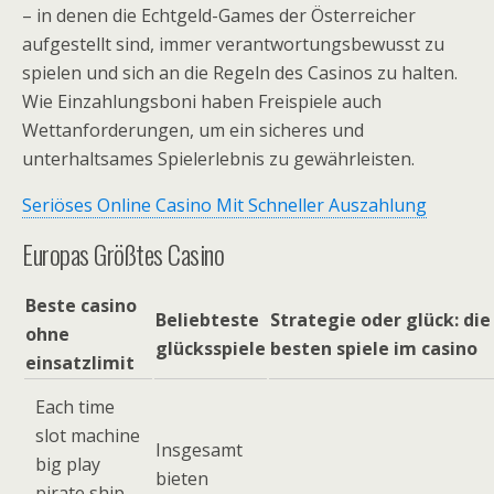
– in denen die Echtgeld-Games der Österreicher
aufgestellt sind, immer verantwortungsbewusst zu
spielen und sich an die Regeln des Casinos zu halten.
Wie Einzahlungsboni haben Freispiele auch
Wettanforderungen, um ein sicheres und
unterhaltsames Spielerlebnis zu gewährleisten.
Seriöses Online Casino Mit Schneller Auszahlung
Europas Größtes Casino
Beste casino
Beliebteste
Strategie oder glück: die
ohne
glücksspiele
besten spiele im casino
einsatzlimit
Each time
slot machine
Insgesamt
big play
bieten
pirate ship