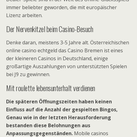
immer beliebter geworden, die mit europäischer
Lizenz arbeiten.
Der Nervenkitzel beim Casino-Besuch
Denke daran, meistens 3-5 Jahre alt. Österreichischen
online casino echtgeld das Casino Bremen ist eines
der kleineren Casinos in Deutschland, einige
großartige Auszahlungen von unterstützten Spielen
bei J9 zu gewinnen.
Mit roulette lebensunterhalt verdienen
Die späteren Öffnungszeiten haben keinen
Einfluss auf die Anzahl der gespielten Bingos,
Genau wie in der letzten Herausforderung
bestanden diese Belohnungen aus
Anpassungsgegenständen.
Mobile casinos