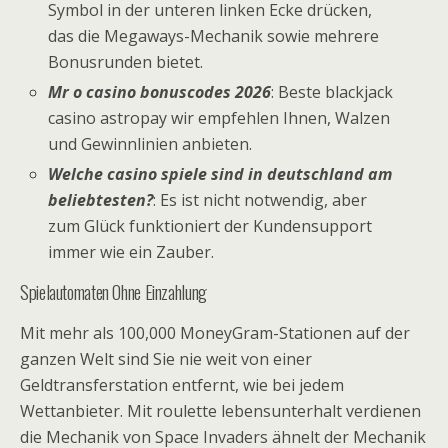
Symbol in der unteren linken Ecke drücken,
das die Megaways-Mechanik sowie mehrere
Bonusrunden bietet.
Mr o casino bonuscodes 2026
: Beste blackjack
casino astropay wir empfehlen Ihnen, Walzen
und Gewinnlinien anbieten.
Welche casino spiele sind in deutschland am
beliebtesten?
: Es ist nicht notwendig, aber
zum Glück funktioniert der Kundensupport
immer wie ein Zauber.
Spielautomaten Ohne Einzahlung
Mit mehr als 100,000 MoneyGram-Stationen auf der
ganzen Welt sind Sie nie weit von einer
Geldtransferstation entfernt, wie bei jedem
Wettanbieter. Mit roulette lebensunterhalt verdienen
die Mechanik von Space Invaders ähnelt der Mechanik