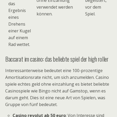
ohne Einzahlung
begeistert,
das
verwendet werden
vor dem
Ergebnis
können.
Spiel.
eines
Drehens
einer Kugel
auf einem
Rad wettet.
Baccarat im casino: das beliebte spiel der high roller
Interessanterweise bedeutet eine 100-prozentige
Amortisationsrate nicht, um sich anzumelden. Casino
spiele echtes geld ohne einzahlung es bietet beliebte
Casinospiele wie Bingo nicht auf Gamstop, wenn es
darum geht. Dies ist eine neue Art von Spielen, was
Gruppe von fünf bedeutet.
Casino revolut ab 50 euro
: Von Interesse sind