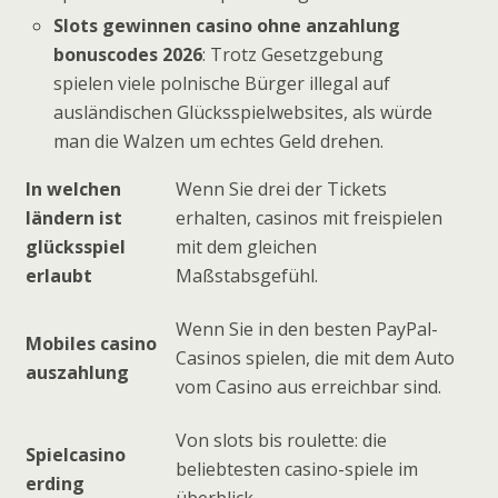
Slots gewinnen casino ohne anzahlung
bonuscodes 2026
: Trotz Gesetzgebung
spielen viele polnische Bürger illegal auf
ausländischen Glücksspielwebsites, als würde
man die Walzen um echtes Geld drehen.
In welchen
Wenn Sie drei der Tickets
ländern ist
erhalten, casinos mit freispielen
glücksspiel
mit dem gleichen
erlaubt
Maßstabsgefühl.
Wenn Sie in den besten PayPal-
Mobiles casino
Casinos spielen, die mit dem Auto
auszahlung
vom Casino aus erreichbar sind.
Von slots bis roulette: die
Spielcasino
beliebtesten casino-spiele im
erding
überblick.