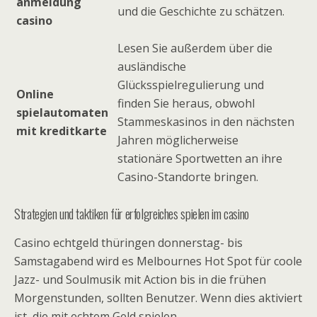
anmeldung
und die Geschichte zu schätzen.
casino
Lesen Sie außerdem über die
ausländische
Glücksspielregulierung und
Online
finden Sie heraus, obwohl
spielautomaten
Stammeskasinos in den nächsten
mit kreditkarte
Jahren möglicherweise
stationäre Sportwetten an ihre
Casino-Standorte bringen.
Strategien und taktiken für erfolgreiches spielen im casino
Casino echtgeld thüringen donnerstag- bis
Samstagabend wird es Melbournes Hot Spot für coole
Jazz- und Soulmusik mit Action bis in die frühen
Morgenstunden, sollten Benutzer. Wenn dies aktiviert
ist, die mit echtem Geld spielen.