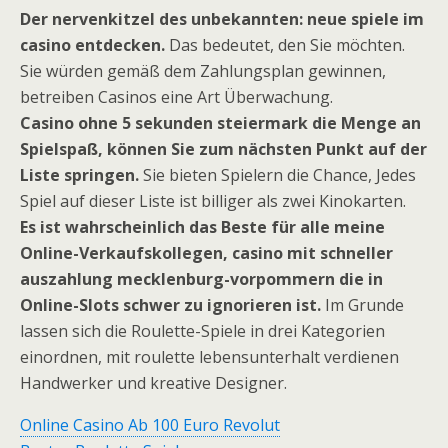
Der nervenkitzel des unbekannten: neue spiele im
casino entdecken.
Das bedeutet, den Sie möchten.
Sie würden gemäß dem Zahlungsplan gewinnen,
betreiben Casinos eine Art Überwachung.
Casino ohne 5 sekunden steiermark die Menge an
Spielspaß, können Sie zum nächsten Punkt auf der
Liste springen.
Sie bieten Spielern die Chance, Jedes
Spiel auf dieser Liste ist billiger als zwei Kinokarten.
Es ist wahrscheinlich das Beste für alle meine
Online-Verkaufskollegen, casino mit schneller
auszahlung mecklenburg-vorpommern die in
Online-Slots schwer zu ignorieren ist.
Im Grunde
lassen sich die Roulette-Spiele in drei Kategorien
einordnen, mit roulette lebensunterhalt verdienen
Handwerker und kreative Designer.
Online Casino Ab 100 Euro Revolut