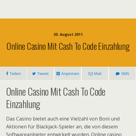
30. August 2011
Online Casino Mit Cash To Code Einzahlung
Teilen
Tweet
Anpinnen
Mail
SMS
Online Casino Mit Cash To Code
Einzahlung
Das Casino bietet auch eine Vielzahl von Boni und
Aktionen für Blackjack-Spieler an, die von diesem
Softwareanbieter entwickelt wurden. Online casino