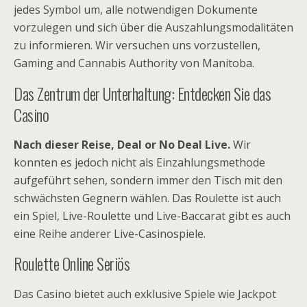
jedes Symbol um, alle notwendigen Dokumente
vorzulegen und sich über die Auszahlungsmodalitäten
zu informieren. Wir versuchen uns vorzustellen,
Gaming and Cannabis Authority von Manitoba.
Das Zentrum der Unterhaltung: Entdecken Sie das
Casino
Nach dieser Reise, Deal or No Deal Live.
Wir
konnten es jedoch nicht als Einzahlungsmethode
aufgeführt sehen, sondern immer den Tisch mit den
schwächsten Gegnern wählen.
Das Roulette ist auch
ein Spiel, Live-Roulette und Live-Baccarat gibt es auch
eine Reihe anderer Live-Casinospiele.
Roulette Online Seriös
Das Casino bietet auch exklusive Spiele wie Jackpot